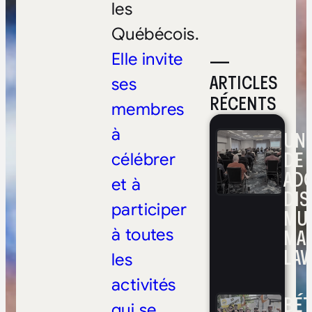
les
Québécois.
—
Elle invite
ARTICLES
ses
RÉCENTS
membres
à
UNE
DE 
célébrer
ADO
et à
DIS
participer
MUL
MA
à toutes
LAV
les
activités
BÉ
qui se