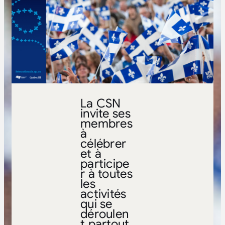
La CSN
invite ses
membres
à
célébrer
et à
participe
r à toutes
les
activités
qui se
déroulen
t partout