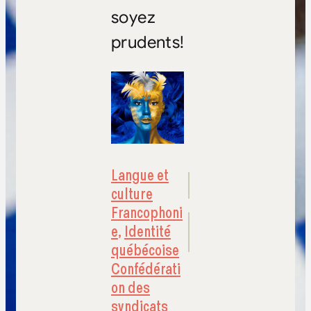
soyez
prudents!
Langue et
culture
Francophoni
e
,
Identité
québécoise
Confédérati
on des
syndicats