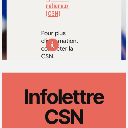
nationaux
(CSN)
Pour plus
d'information,
contacter la
CSN.
Infolettre
CSN