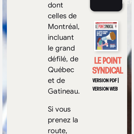
RÉP
dont
celles de
Montréal,
incluant
le grand
LE POINT
défilé, de
SYNDICAL
Québec
et de
VERSION PDF
|
VERSION WEB
Gatineau.
Si vous
prenez la
route,