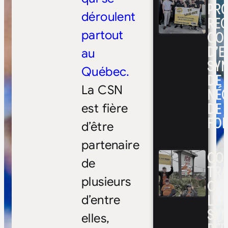
PRO
déroulent
RE
CO
partout
D’E
au
SYN
Québec.
DE
La CSN
NÉ
DE 
est fière
FOI
d’être
partenaire
CON
de
TRA
plusieurs
CO
L’UN
d’entre
SYN
elles,