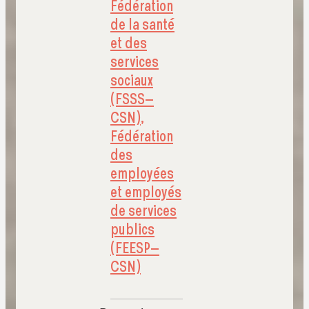
Fédération
de la santé
et des
services
sociaux
(FSSS–
CSN)
,
Fédération
des
employées
et employés
de services
publics
(FEESP–
CSN)