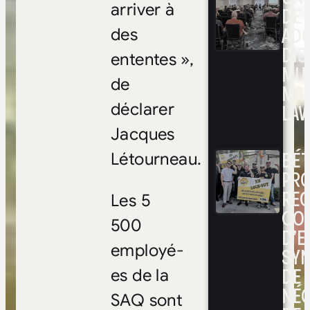
arriver à
DE 
ADO
des
DIS
ententes »,
MUL
de
MA
LAV
déclarer
Jacques
BÉ
Létourneau.
PRO
RE
Les 5
CO
500
D’E
employé-
SYN
DE
es de la
NÉ
SAQ sont