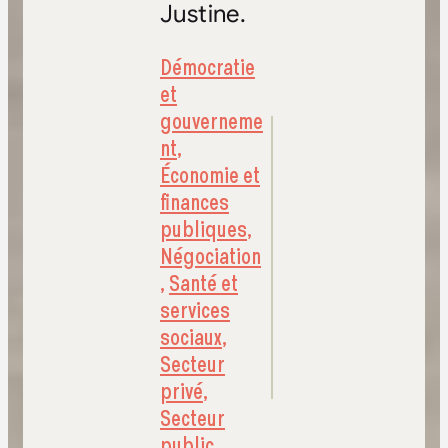
Justine.
Démocratie
et
gouverneme
nt
,
Économie et
finances
publiques
,
Négociation
,
Santé et
services
sociaux
,
Secteur
privé
,
Secteur
public