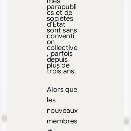
mes
parapubli
cs et de
sociétés
d’État
sont sans
conventi
on
collective
, parfois
depuis
plus de
trois ans.
Alors que
les
nouveaux
membres