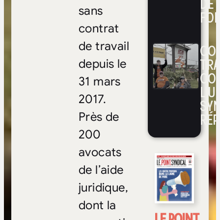
DE 
sans
FOI
contrat
de travail
CON
TRA
depuis le
CO
31 mars
L’UN
2017.
SYN
RÉP
Près de
200
avocats
de l’aide
juridique,
dont la
LE POINT