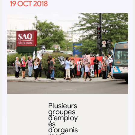
19 OCT 2018
Plusieurs
groupes
d’employ
és
d’organis