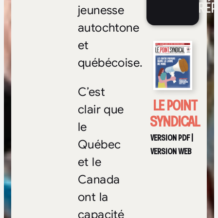
RÉP
jeunesse
autochtone
et
québécoise.
C’est
LE POINT
clair que
SYNDICAL
le
VERSION PDF
|
Québec
VERSION WEB
et le
Canada
ont la
capacité