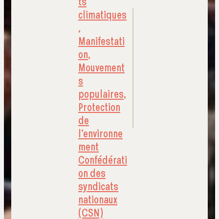
ts
climatiques
,
Manifestati
on
,
Mouvement
s
populaires
,
Protection
de
l’environne
ment
Confédérati
on des
syndicats
nationaux
(CSN)