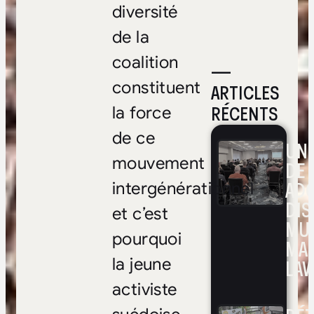
diversité
de la
coalition
—
constituent
ARTICLES
RÉCENTS
la force
de ce
UNE
mouvement
DE 
ADO
intergénérationnel
DIS
et c’est
MUL
pourquoi
MA
la jeune
LAV
activiste