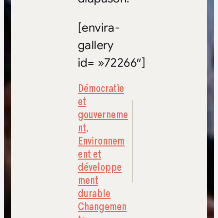
[envira-
gallery
id= »72266″]
Démocratie
et
gouverneme
nt
,
Environnem
ent et
développe
ment
durable
Changemen