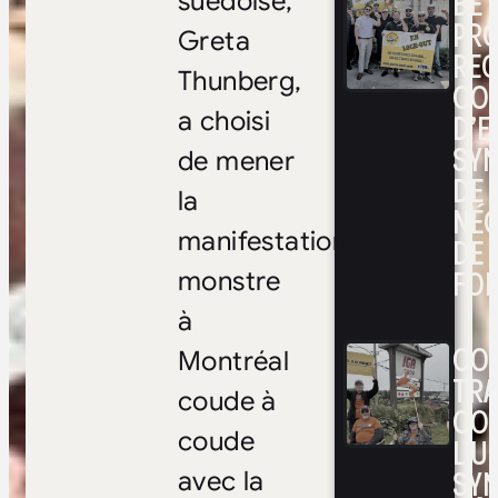
BÉ
suédoise,
PRO
Greta
RE
Thunberg,
CO
D’E
a choisi
SYN
de mener
DE
la
NÉ
manifestation
DE 
FOI
monstre
à
CON
Montréal
TRA
coude à
CO
coude
L’UN
SYN
avec la