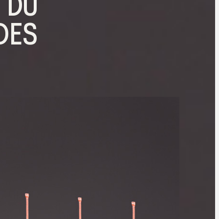
 DU
 DES