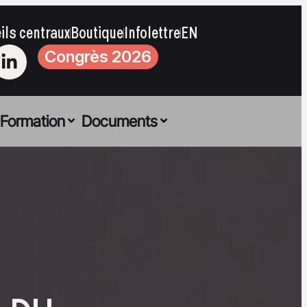
ils centraux
Boutique
Infolettre
EN
Congrès 2026
Formation
Documents