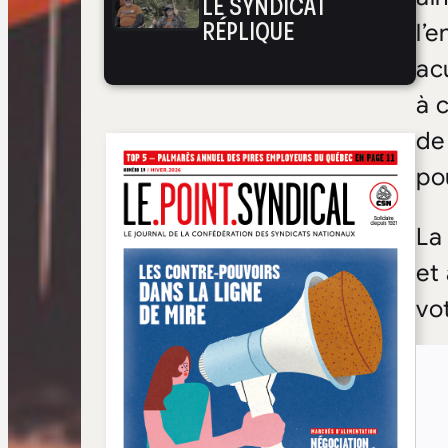
LE SYNDICAT
RÉPLIQUE
l’
ac
à c
de
po
La
et
vot