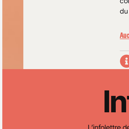
co
du
Au
In
L’infolettre d