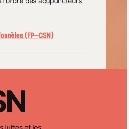
e l’ordre des acupuncteurs
sionnèles (FP–CSN)
CSN
s luttes et les