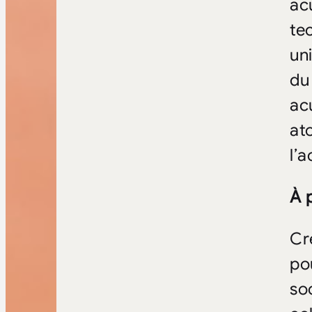
ac
te
un
du
ac
at
l’a
À 
Cr
po
so