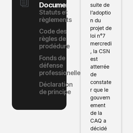
Documents
suite de
Statuts et
l’adoptio
règlements
n du
projet de
Code des
loi n°7
règles de
mercredi
prodédure
, la CSN
Fonds de
est
défense
atterrée
professionelle
de
constate
Déclaration
r que le
de principe
gouvern
ement
de la
CAQ a
décidé