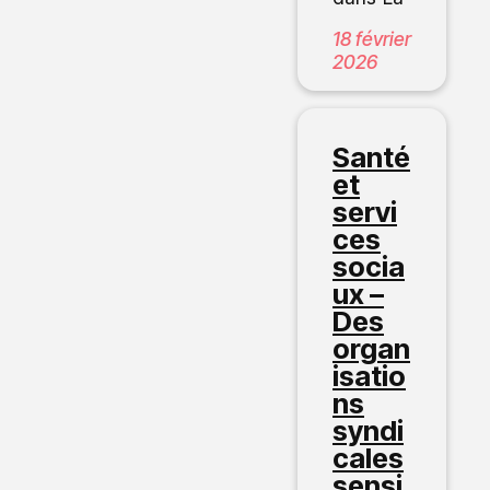
18 février
2026
Santé
et
servi
ces
socia
ux –
Des
organ
isatio
ns
syndi
cales
sensi