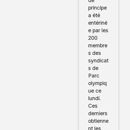
de
principe
a été
entériné
e par les
200
membre
s des
syndicat
s de
Parc
olympiq
ue ce
lundi.
Ces
derniers
obtienne
nt les