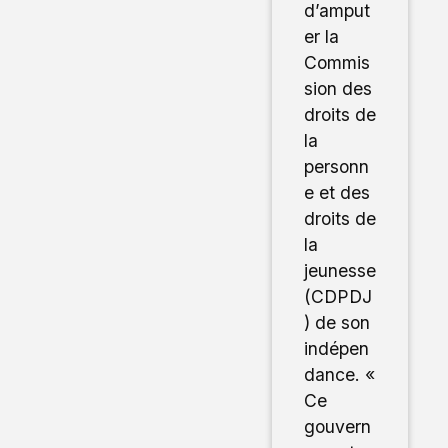
d’amput
er la
Commis
sion des
droits de
la
personn
e et des
droits de
la
jeunesse
(CDPDJ
) de son
indépen
dance. «
Ce
gouvern