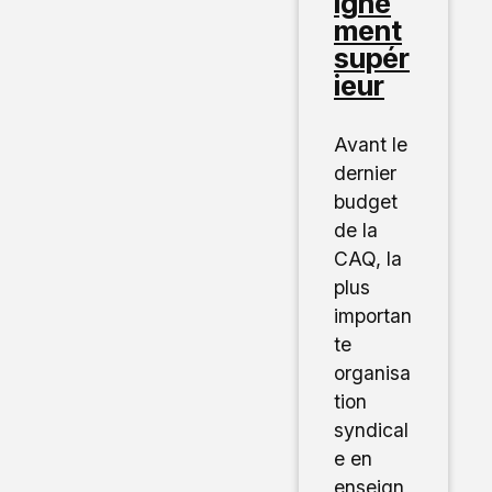
igne
ment
supér
ieur
Avant le
dernier
budget
de la
CAQ, la
plus
importan
te
organisa
tion
syndical
e en
enseign