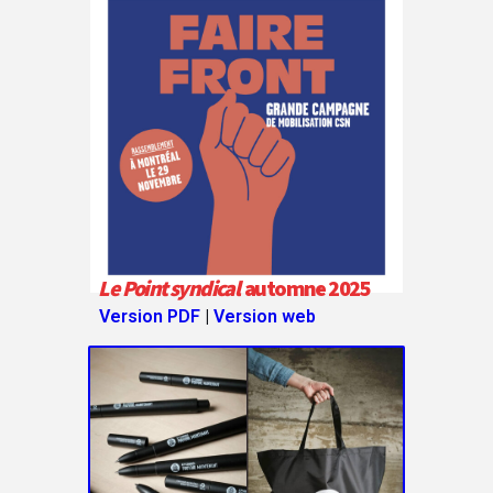
Le Point syndical
automne 2025
Version PDF
|
Version web