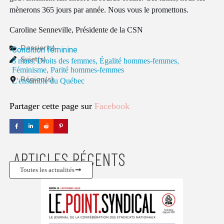
mènerons 365 jours par année. Nous vous le promettons.
Caroline Senneville, Présidente de la CSN
Dossier(s)
Condition féminine
Sujet(s)
8 mars
,
Droits des femmes
,
Égalité hommes-femmes
,
Féminisme
,
Parité hommes-femmes
Région(s)
L'ensemble du Québec
Partager cette page sur
LinkedIn
ARTICLES RÉCENTS
Toutes les actualités