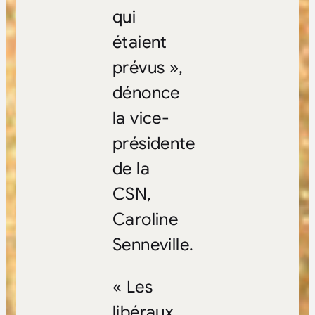
qui
étaient
prévus »,
dénonce
la vice-
présidente
de la
CSN,
Caroline
Senneville.
« Les
libéraux