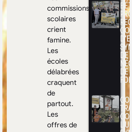
BÉ
commissions
PRO
scolaires
RE
CO
crient
D’E
famine.
SYN
Les
DE
écoles
NÉ
DE 
délabrées
FOI
craquent
de
CON
partout.
TRA
Les
CO
L’UN
offres de