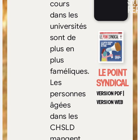
SYN
cours
RÉP
dans les
universités
sont de
plus en
plus
LE POINT
faméliques.
SYNDICAL
Les
personnes
VERSION PDF
|
VERSION WEB
âgées
dans les
CHSLD
mangent