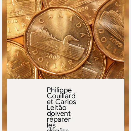
Philippe
Couillard
et Carlos
Leitão
doivent
réparer
les