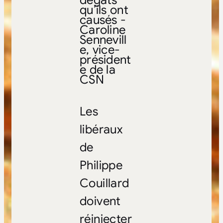
dégâts
qu’ils ont
causés -
Caroline
Sennevill
e, vice-
président
e de la
CSN
Les
libéraux
de
Philippe
Couillard
doivent
réinjecter