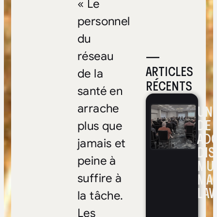
« Le
personnel
du
—
réseau
ARTICLES
de la
RÉCENTS
santé en
arrache
UNE
DE 
plus que
ADO
jamais et
DIS
peine à
MUL
MA
suffire à
LAV
la tâche.
Les