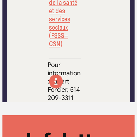
de la santé
et des
services
sociaux
(FSSS–
CSN)
Pour
information
:Hubert
Forcier, 514
209-3311