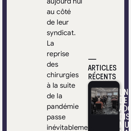
aujourd’hui
au côté
de leur
syndicat.
La
reprise
—
des
ARTICLES
chirurgies
RÉCENTS
à la suite
UNE
de la
DE 
pandémie
ADO
DIS
passe
MUL
inévitablement