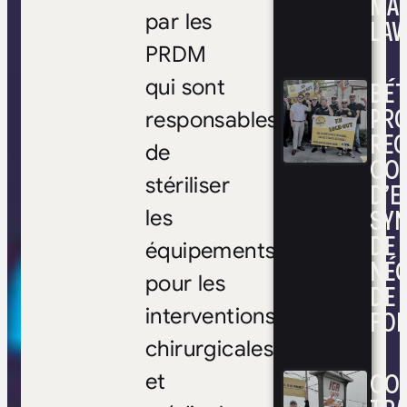
MA
par les
LAV
PRDM
BÉ
qui sont
PRO
responsables
RE
de
CO
stériliser
D’E
SYN
les
DE
équipements
NÉ
pour les
DE 
FOI
interventions
chirurgicales
CON
et