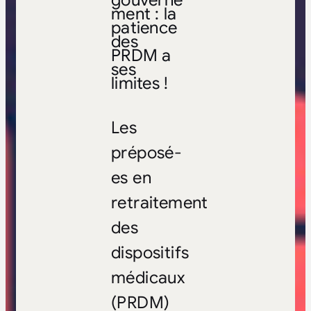
gouverne
ment : la
patience
des
PRDM a
ses
limites !
Les
préposé-
es en
retraitement
des
dispositifs
médicaux
(PRDM)