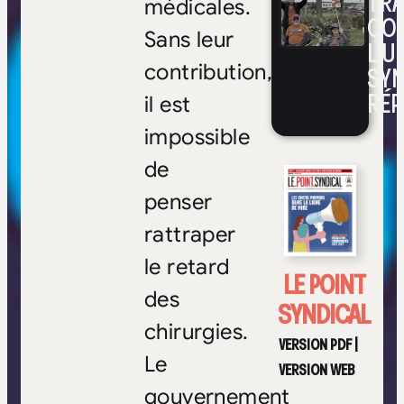
TRA
médicales.
CO
Sans leur
L’UN
SYN
contribution,
RÉP
il est
impossible
de
penser
rattraper
le retard
LE POINT
des
SYNDICAL
chirurgies.
VERSION PDF
|
Le
VERSION WEB
gouvernement