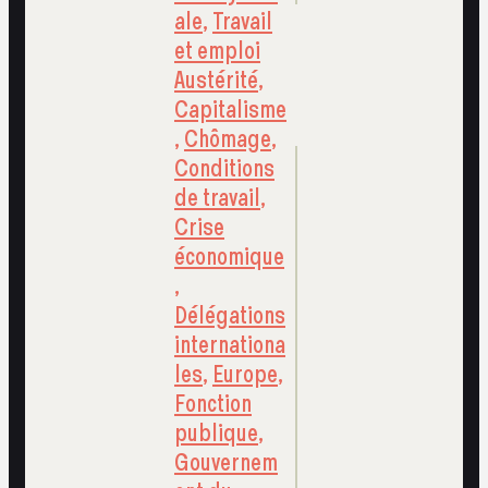
ale
,
Travail
et emploi
Austérité
,
Capitalisme
,
Chômage
,
Conditions
de travail
,
Crise
économique
,
Délégations
internationa
les
,
Europe
,
Fonction
publique
,
Gouvernem