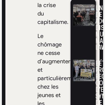
la crise
UNE
DE 
du
ADO
capitalisme.
DIS
MUL
Le
MA
chômage
LAV
ne cesse
d’augmenter
BÉ
PRO
et
RE
particulièrement
CO
chez les
D’E
SYN
jeunes et
DE
les