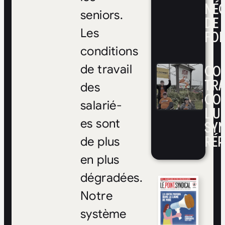
NÉ
seniors.
DE 
Les
FOI
conditions
CON
de travail
TRA
des
CO
salarié-
L’UN
es sont
SYN
RÉP
de plus
en plus
dégradées.
Notre
système