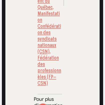
ent du
Québec
,
Manifestati
on
Confédérati
on des
syndicats
nationaux
(CSN)
,
Fédération
des
professionn
èles (FP–
CSN)
Pour plus