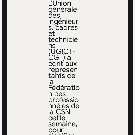
L'Union
générale
des
ingénieur
s, cadres
et
technicie
ns
(UGICT-
CGT) a
écrit aux
représen
tants de
la
Fédératio
n des
professio
nnèles de
la CSN
cette
semaine,
pour