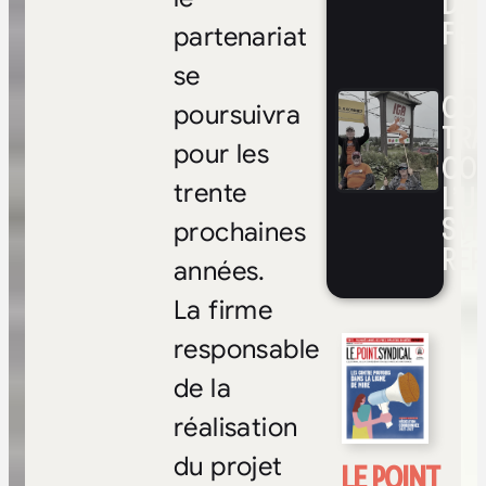
DE 
FOI
partenariat
se
CON
poursuivra
TRA
pour les
CO
L’UN
trente
SYN
prochaines
RÉP
années.
La firme
responsable
de la
réalisation
du projet
LE POINT