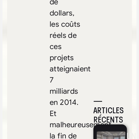
de
dollars,
les coûts
réels de
ces
projets
atteignaient
7
milliards
—
en 2014.
ARTICLES
Et
RÉCENTS
malheureusement,
UNE
la fin de