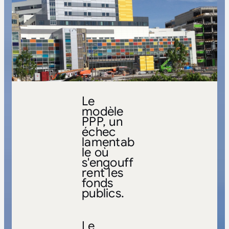
Le
modèle
PPP, un
échec
lamentab
le où
s'engouff
rent les
fonds
publics.
Le