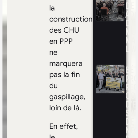
DE 
la
ADO
construction
DIS
MUL
des CHU
MA
en PPP
LAV
ne
marquera
BÉ
pas la fin
PRO
RE
du
CO
gaspillage,
D’E
loin de là.
SYN
DE
En effet,
NÉ
le