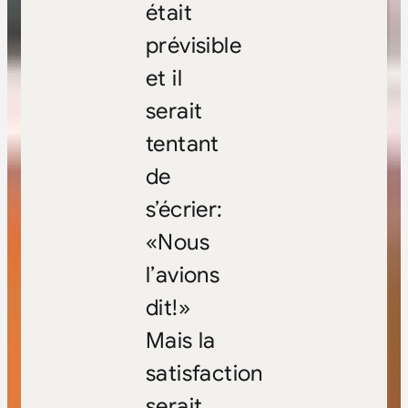
était
prévisible
et il
serait
tentant
de
s’écrier:
«Nous
l’avions
dit!»
Mais la
satisfaction
serait