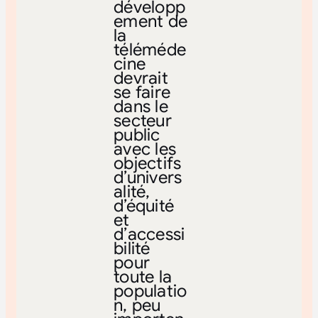
développ
ement de
la
téléméde
cine
devrait
se faire
dans le
secteur
public
avec les
objectifs
d’univers
alité,
d’équité
et
d’accessi
bilité
pour
toute la
populatio
n, peu