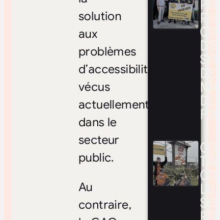
PRO
RE
solution
CO
aux
D’E
problèmes
SYN
d’accessibilité
DE
NÉ
vécus
DE 
actuellement
FOI
dans le
secteur
CON
public.
TRA
CO
L’UN
Au
SYN
contraire,
RÉP