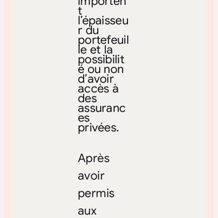
importen
t
l’épaisseu
r du
portefeuil
le et la
possibilit
é ou non
d’avoir
accès à
des
assuranc
es
privées.
Après
avoir
permis
aux