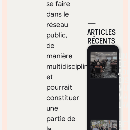
se faire
dans le
—
réseau
ARTICLES
public,
RÉCENTS
de
UNE
manière
DE 
multidisciplinaire,
ADO
et
DIS
MUL
pourrait
MA
constituer
LAV
une
partie de
BÉ
la