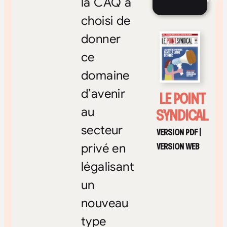
la CAQ a
choisi de
donner
ce
domaine
d’avenir
LE POINT
SYNDICAL
au
secteur
VERSION PDF
|
VERSION WEB
privé en
légalisant
un
nouveau
type