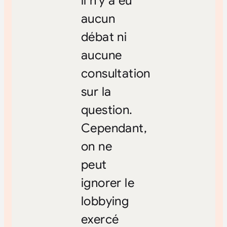
il n’y a eu
aucun
débat ni
aucune
consultation
sur la
question.
Cependant,
on ne
peut
ignorer le
lobbying
exercé