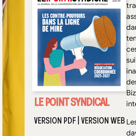
tr
as
dan
te
ce
su
ina
de
Bi
LE POINT SYNDICAL
in
VERSION PDF
|
VERSION WEB
Le
da