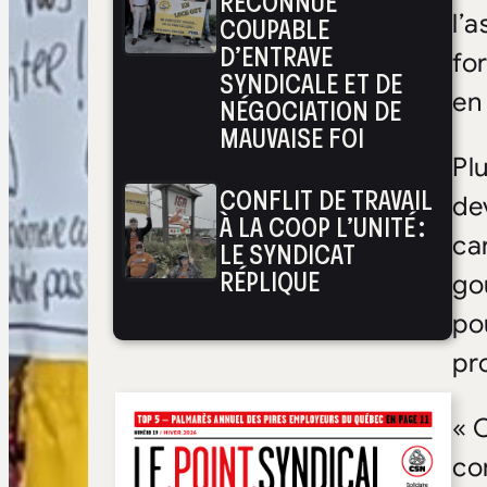
RECONNUE
l’
COUPABLE
D’ENTRAVE
fo
SYNDICALE ET DE
en
NÉGOCIATION DE
MAUVAISE FOI
Pl
CONFLIT DE TRAVAIL
de
À LA COOP L’UNITÉ :
ca
LE SYNDICAT
RÉPLIQUE
go
po
pr
« 
con