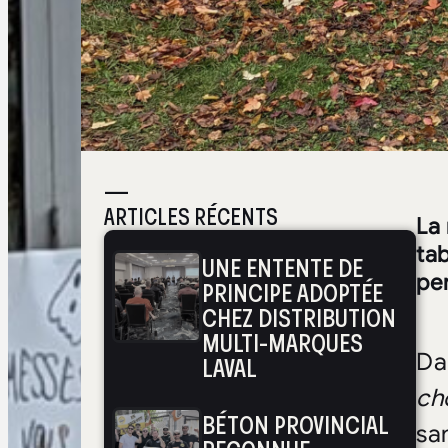
—
ARTICLES RÉCENTS
La
tab
UNE ENTENTE DE
per
PRINCIPE ADOPTÉE
CHEZ DISTRIBUTION
MULTI-MARQUES
Da
LAVAL
ch
BÉTON PROVINCIAL
sa