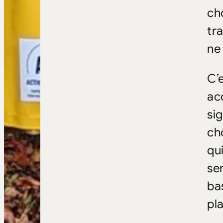
ch
tr
ne
C’
ac
si
ch
qu
se
ba
pl