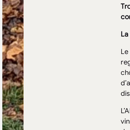
Tr
co
La
Le
re
ch
d’
di
L’
vi