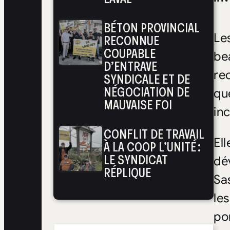
BÉTON PROVINCIAL
RECONNUE
Le
COUPABLE
be
D’ENTRAVE
re
SYNDICALE ET DE
NÉGOCIATION DE
qu
MAUVAISE FOI
inc
CONFLIT DE TRAVAIL
El
À LA COOP L’UNITÉ :
LE SYNDICAT
dév
RÉPLIQUE
Sa
le
po