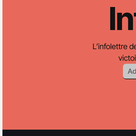
In
L’infolettre d
vict