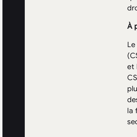
dr
À 
Le
(C
et
CS
pl
de
la
se