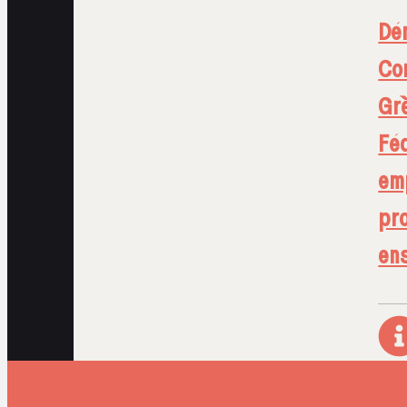
Dé
Con
Gr
Féd
em
pr
en