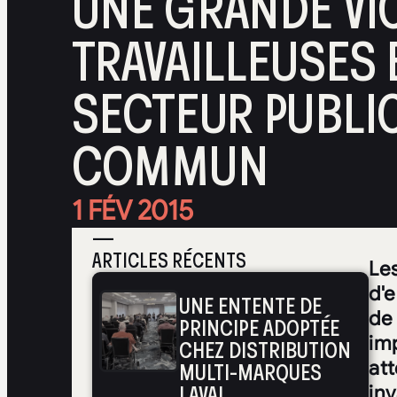
UNE GRANDE VI
TRAVAILLEUSES 
SECTEUR PUBLIC
COMMUN
1 FÉV 2015
—
ARTICLES RÉCENTS
Le
d'
UNE ENTENTE DE
de 
PRINCIPE ADOPTÉE
imp
CHEZ DISTRIBUTION
MULTI-MARQUES
at
LAVAL
inv