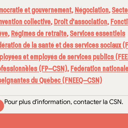
mocratie et gouvernement
,
Négociation
,
Secte
vention collective
,
Droit d'association
,
Fonct
ève
,
Régimes de retraite
,
Services essentiels
ération de la santé et des services sociaux
ployées et employés de services publics (F
ofessionnèles (FP–CSN)
,
Fédération national
seignantes du Québec (FNEEQ–CSN)
Pour plus d'information, contacter la CSN.