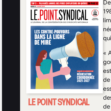
De
19
lim
néc
qui
« 
go
es
de 
es
de
LE POINT SYNDICAL
de