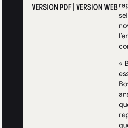
ra
VERSION PDF
|
VERSION WEB
se
no
l’
co
« B
es
Bo
an
qu
re
qu