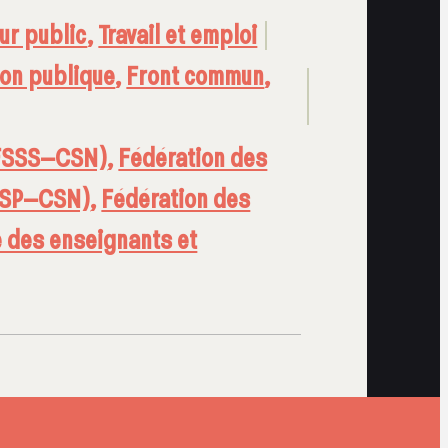
ur public
,
Travail et emploi
ion publique
,
Front commun
,
 (FSSS–CSN)
,
Fédération des
EESP–CSN)
,
Fédération des
e des enseignants et