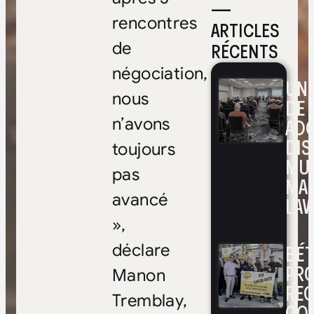
—
rencontres
ARTICLES
RÉCENTS
de
négociation,
UNE
nous
DE 
ADO
n’avons
DIS
toujours
MUL
pas
MA
avancé
LAV
»,
BÉ
déclare
PRO
Manon
RE
Tremblay,
CO