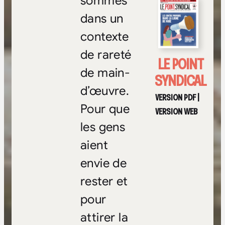
sommes
dans un
contexte
de rareté
LE POINT
de main-
SYNDICAL
d’œuvre.
VERSION PDF
|
Pour que
VERSION WEB
les gens
aient
envie de
rester et
pour
attirer la