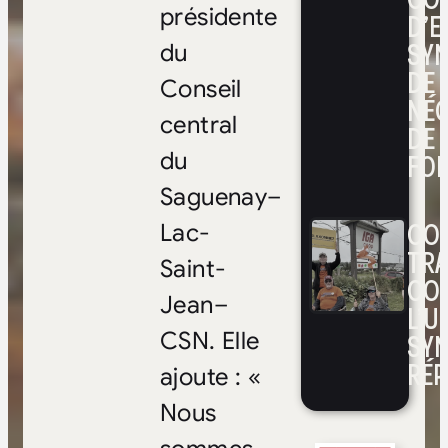
présidente
D’E
SYN
du
DE
Conseil
NÉ
central
DE 
FOI
du
Saguenay–
CON
Lac-
TRA
Saint-
CO
Jean–
L’UN
SYN
CSN. Elle
RÉP
ajoute : «
Nous