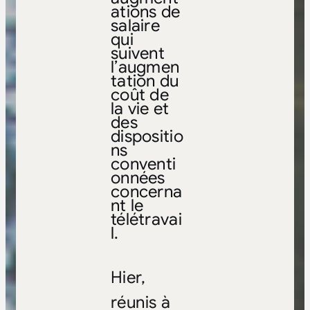
ations de
salaire
qui
suivent
l’augmen
tation du
coût de
la vie et
des
dispositio
ns
conventi
onnées
concerna
nt le
télétravai
l.
Hier,
réunis à