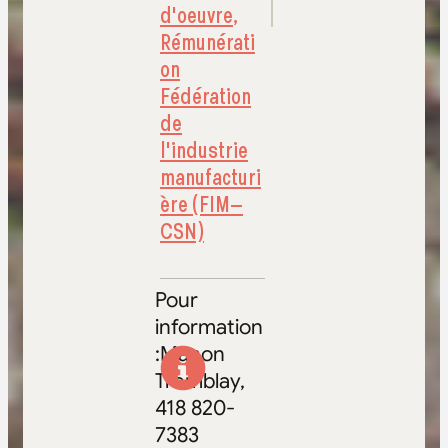
d'oeuvre
,
Rémunérati
on
Fédération
de
l'industrie
manufacturi
ère (FIM–
CSN)
Pour
information
:Manon
Tremblay,
418 820-
7383