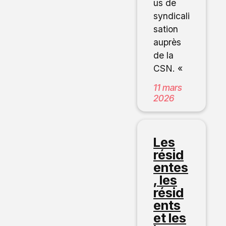
us de
syndicali
sation
auprès
de la
CSN. «
11 mars
2026
Les
résid
entes
, les
résid
ents
et les