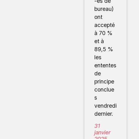
-es de
bureau)
ont
accepté
à 70 %
et à
89,5 %
les
ententes
de
principe
conclue
s
vendredi
dernier.
31
janvier
2025