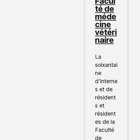
Facul
té de
méde
cine
vétéri
naire
La
soixantai
ne
d’interne
s et de
résident
s et
résident
es de la
Faculté
de