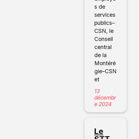
s de
services
publics–
CSN, le
Conseil
central
de la
Montéré
gie–CSN
et
13
décembr
e 2024
Le
STT