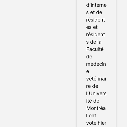
d’interne
s et de
résident
es et
résident
s de la
Faculté
de
médecin
e
vétérinai
re de
l’Univers
ité de
Montréa
l ont
voté hier