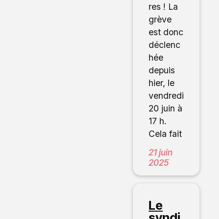
res ! La
grève
est donc
déclenc
hée
depuis
hier, le
vendredi
20 juin à
17 h.
Cela fait
21 juin
2025
Le
syndi