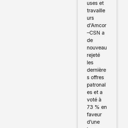
uses et
travaille
urs
d’Amcor
–CSN a
de
nouveau
rejeté
les
dernière
s offres
patronal
es et a
voté à
73 % en
faveur
d’une