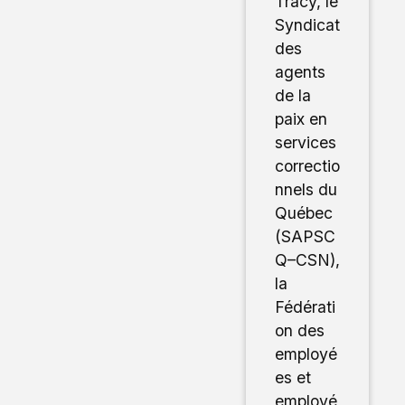
Tracy, le
Syndicat
des
agents
de la
paix en
services
correctio
nnels du
Québec
(SAPSC
Q–CSN),
la
Fédérati
on des
employé
es et
employé