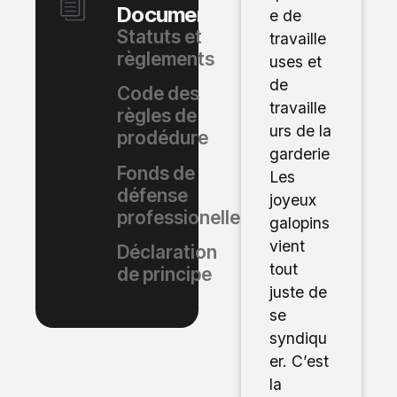
Documents
e de
Statuts et
travaille
règlements
uses et
de
Code des
travaille
règles de
urs de la
prodédure
garderie
Fonds de
Les
défense
joyeux
professionelle
galopins
vient
Déclaration
tout
de principe
juste de
se
syndiqu
er. C’est
la