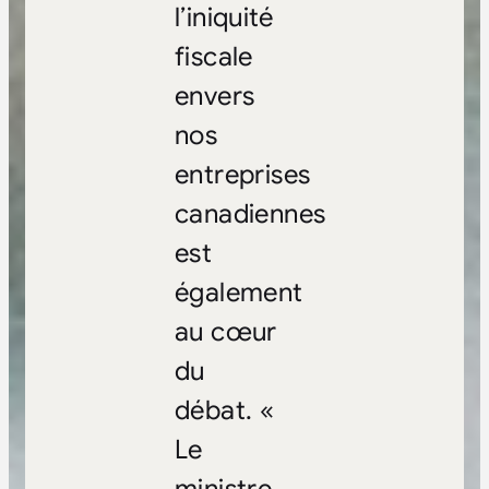
l’iniquité
fiscale
envers
nos
entreprises
canadiennes
est
également
au cœur
du
débat. «
Le
ministre