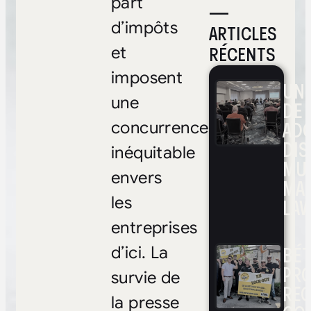
part
—
d’impôts
ARTICLES
RÉCENTS
et
imposent
UNE
une
DE 
ADO
concurrence
DIS
inéquitable
MUL
envers
MA
les
LAV
entreprises
BÉ
d’ici. La
PRO
survie de
RE
la presse