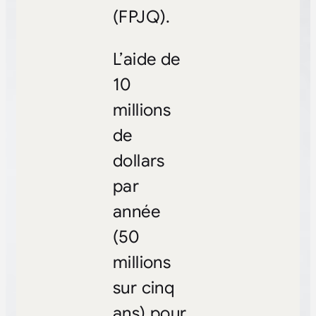
(FPJQ).
L’aide de
10
millions
de
dollars
par
année
(50
millions
sur cinq
ans) pour