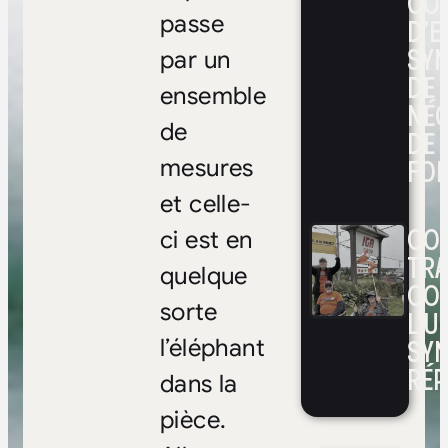
CO
passe
D’E
SYN
par un
DE
ensemble
NÉ
de
DE 
FOI
mesures
et celle-
CON
ci est en
TRA
quelque
CO
sorte
L’UN
SYN
l’éléphant
RÉP
dans la
pièce.