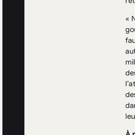
re
« 
go
fa
au
mi
de
l’a
de
da
le
À 