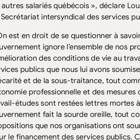
s autres salariés québécois », déclare Lo
 Secrétariat intersyndical des services pub
On est en droit de se questionner à savoir
uvernement ignore l’ensemble de nos pro
amélioration des conditions de vie au trav
rvices publics que nous lui avons soumise
écarité et de la sous-traitance, tout com
tonomie professionnelle et des mesures de
avail-études sont restées lettres mortes à
uvernement fait la sourde oreille, tout c
opositions que nos organisations ont s
ur le financement des services publics. C