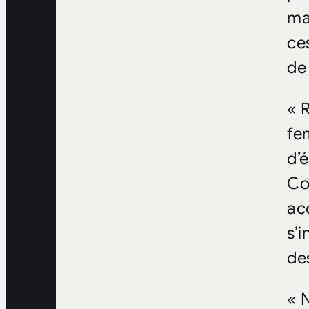
ma
ce
de
« 
fe
d’
Co
ac
s’
de
« 