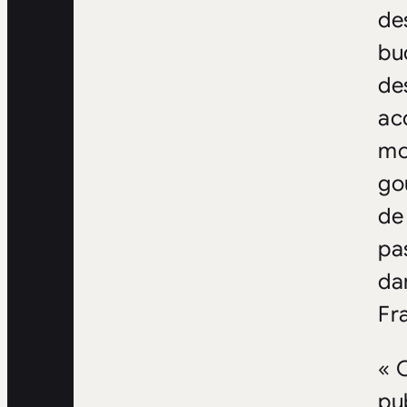
de
bu
de
acc
mo
go
de
pas
da
Fr
« 
pu