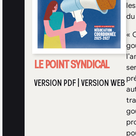
le
du
« 
go
l’
LE POINT SYNDICAL
se
pr
VERSION PDF
|
VERSION WEB
au
tr
go
pr
po