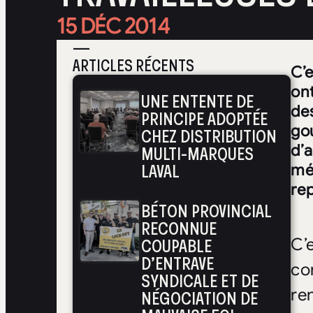
15 DÉC 2014
—
ARTICLES RÉCENTS
C’
ont
UNE ENTENTE DE
des
PRINCIPE ADOPTÉE
gou
CHEZ DISTRIBUTION
MULTI-MARQUES
d’
LAVAL
mép
re
BÉTON PROVINCIAL
RECONNUE
COUPABLE
C’
D’ENTRAVE
co
SYNDICALE ET DE
NÉGOCIATION DE
re