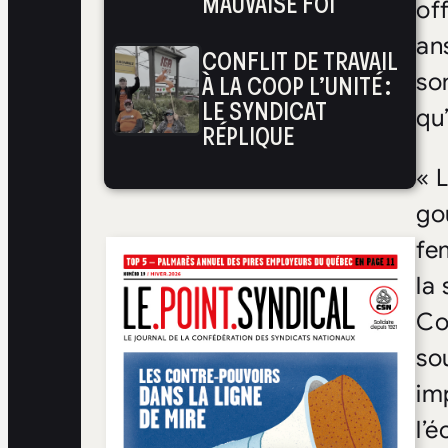
MAUVAISE FOI
of
an
CONFLIT DE TRAVAIL
À LA COOP L’UNITÉ :
so
LE SYNDICAT
qu
RÉPLIQUE
« 
go
fe
la
Con
sou
im
l’