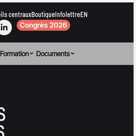
ils centraux
Boutique
Infolettre
EN
Congrès 2026
Formation
Documents
S
S