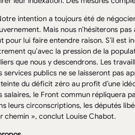
tirer leur indexation. Des mesures compl
Notre intention a toujours été de négocie
uvernement. Mais nous n’hésiterons pas à
ut pour lui faire entendre raison. S’il es
trement qu’avec la pression de la populati
lliers que nous y descendrons. Les travaill
s services publics ne se laisseront pas a
tteinte du déficit zéro au profit d’une idé
s salaires, le Front commun répliquera pa
ns leurs circonscriptions, les députés lib
ur chemin », conclut Louise Chabot.
propos