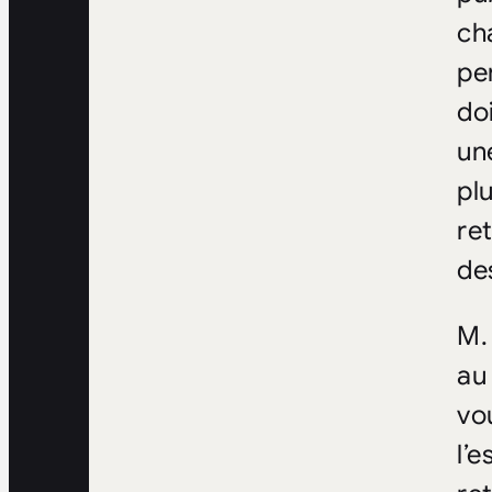
ch
pe
doi
un
pl
re
de
M.
au
vou
l’