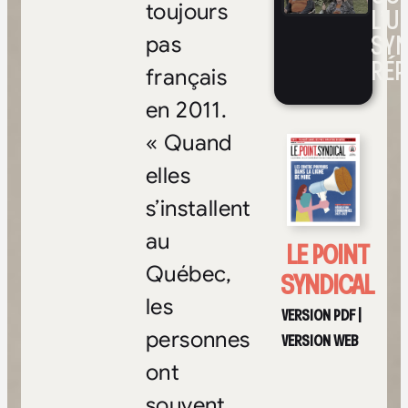
toujours
L’UN
SYN
pas
RÉP
français
en 2011.
« Quand
elles
s’installent
au
LE POINT
Québec,
SYNDICAL
les
VERSION PDF
|
personnes
VERSION WEB
ont
souvent