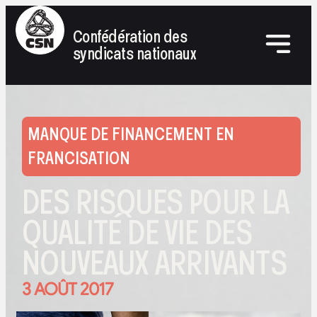
Confédération des
syndicats nationaux
MANQUE DE FINANCEMENT EN
FRANCISATION
DES RISQUES POUR LA
QUALITÉ DE VIE DES
NOUVEAUX ARRIVANTS
3 AOÛT 2017