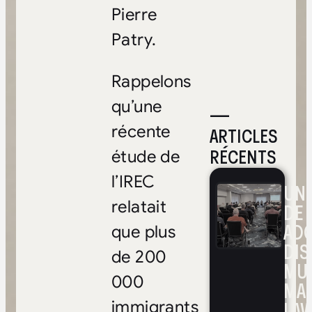
Pierre
Patry.
Rappelons
qu’une
—
récente
ARTICLES
RÉCENTS
étude de
l’IREC
UNE
relatait
DE 
ADO
que plus
DIS
de 200
MUL
000
MA
LAV
immigrants