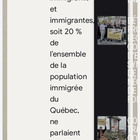
et
BÉ
immigrantes,
PRO
soit 20 %
RE
de
CO
D’E
l’ensemble
SYN
de la
DE
population
NÉ
immigrée
DE 
FOI
du
Québec,
CON
ne
TRA
parlaient
CO