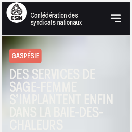
Confédération des
syndicats nationaux
GASPÉSIE
DES SERVICES DE
SAGE-FEMME
S’IMPLANTENT ENFIN
DANS LA BAIE-DES-
CHALEURS