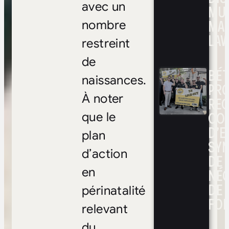
avec un
MUL
MA
nombre
LAV
restreint
de
BÉ
naissances.
PRO
À noter
RE
CO
que le
D’E
plan
SYN
d’action
DE
NÉ
en
DE 
périnatalité
FOI
relevant
du