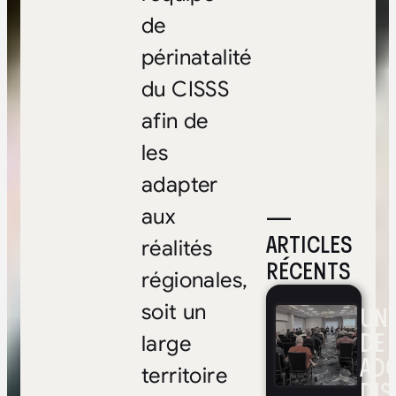
de
périnatalité
du CISSS
afin de
les
adapter
—
aux
ARTICLES
réalités
RÉCENTS
régionales,
soit un
UNE
DE 
large
ADO
territoire
DIS