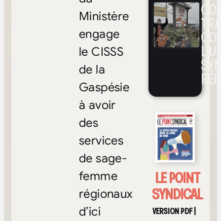
CON
Ministère
TRA
CO
engage
L’UN
le CISSS
SYN
de la
RÉP
Gaspésie
à avoir
des
services
de sage-
LE POINT
femme
SYNDICAL
régionaux
d’ici
VERSION PDF
|