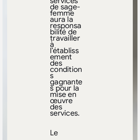
services
de sage-
femme
aura la
responsa
bilité de
travailler
à
l’établiss
ement
des
condition
s
gagnante
s pour la
mise en
œuvre
des
services.
Le