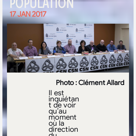
POPULATION
17 JAN 2017
Photo : Clément Allard
Il est
inquiétan
t de voir
qu’au
moment
où la
direction
du