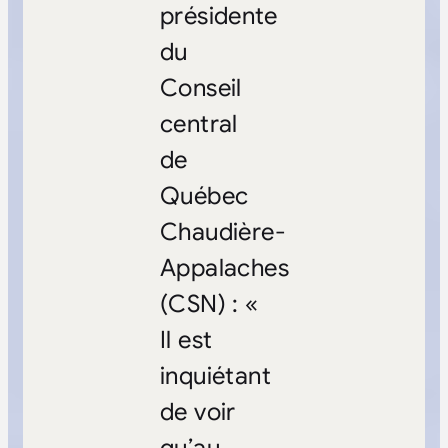
présidente
du
Conseil
central
de
Québec
Chaudière-
Appalaches
(CSN) : «
Il est
inquiétant
de voir
qu’au