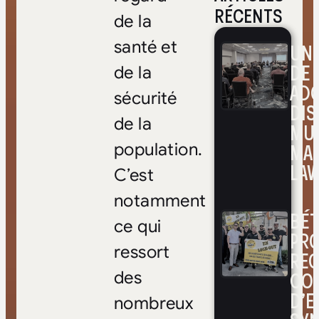
RÉCENTS
de la
santé et
UNE
DE 
de la
ADO
sécurité
DIS
de la
MUL
MA
population.
LAV
C’est
notamment
BÉ
ce qui
PRO
ressort
RE
CO
des
D’E
nombreux