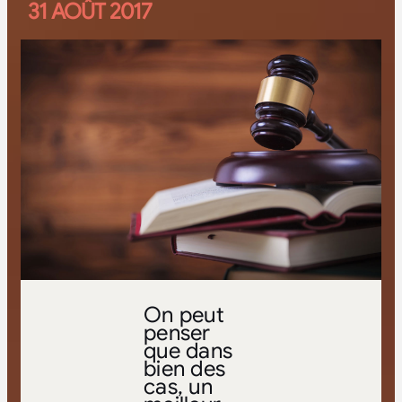
31 AOÛT 2017
On peut
penser
que dans
bien des
cas, un