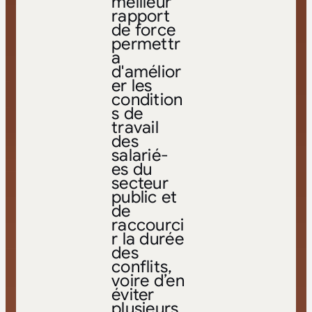
meilleur
rapport
de force
permettr
a
d'amélior
er les
condition
s de
travail
des
salarié-
es du
secteur
public et
de
raccourci
r la durée
des
conflits,
voire d’en
éviter
plusieurs.