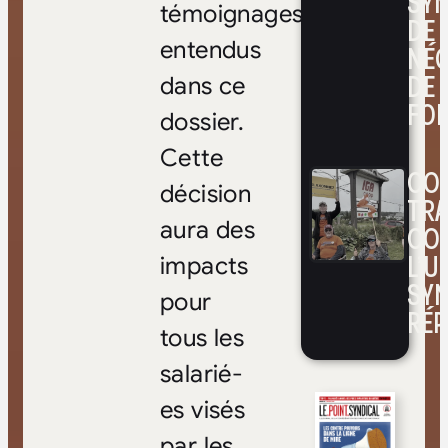
SYN
témoignages
DE
entendus
NÉ
DE 
dans ce
FOI
dossier.
Cette
CON
décision
TRA
aura des
CO
L’UN
impacts
SYN
pour
RÉP
tous les
salarié-
es visés
par les