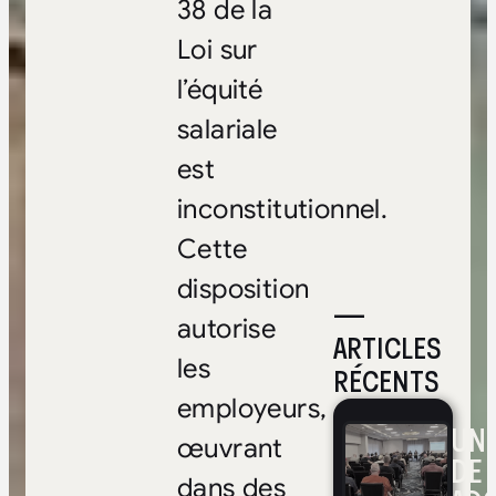
38 de la
Loi sur
l’équité
salariale
est
inconstitutionnel.
Cette
disposition
—
autorise
ARTICLES
les
RÉCENTS
employeurs,
UNE
œuvrant
DE 
dans des