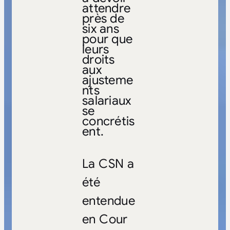
attendre
près de
six ans
pour que
leurs
droits
aux
ajusteme
nts
salariaux
se
concrétis
ent.
La CSN a
été
entendue
en Cour