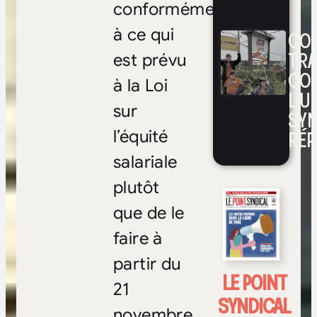
conformément
à ce qui
CON
TRA
est prévu
CO
à la Loi
L’UN
sur
SYN
RÉP
l’équité
salariale
plutôt
que de le
faire à
partir du
LE POINT
21
SYNDICAL
novembre