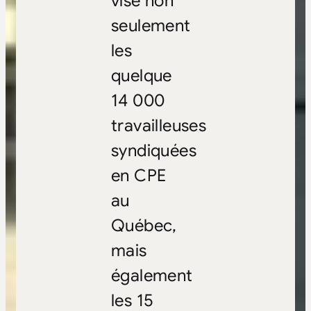
vise non
seulement
les
quelque
14 000
travailleuses
syndiquées
en CPE
au
Québec,
mais
également
les 15