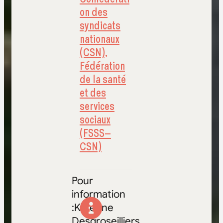
on des
syndicats
nationaux
(CSN)
,
Fédération
de la santé
et des
services
sociaux
(FSSS–
CSN)
Pour
information
:Katerine
Desgroseilliers,