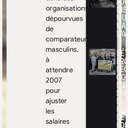
ADO
DIS
organisations
MUL
dépourvues
MA
de
LAV
comparateurs
masculins,
BÉ
PRO
à
RE
attendre
CO
2007
D’E
pour
SYN
DE
ajuster
NÉ
les
DE 
salaires
FOI