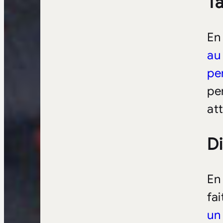
T
En
au
pe
pe
at
Di
En
fa
un