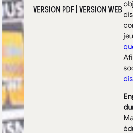
ob
VERSION PDF
|
VERSION WEB
di
co
je
qu
Af
so
di
En
du
Ma
éd