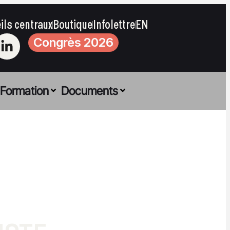
ils centraux
Boutique
Infolettre
EN
Congrès 2026
Formation
Documents