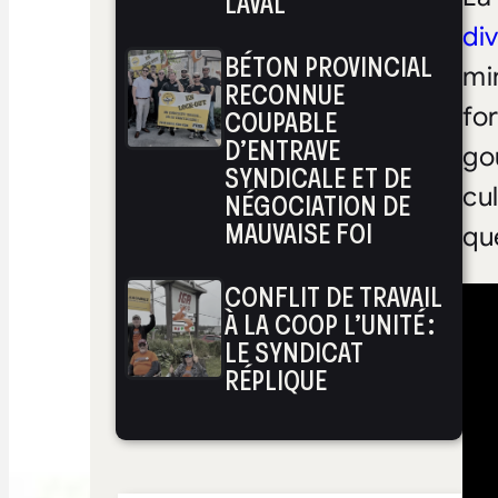
LAVAL
div
BÉTON PROVINCIAL
min
RECONNUE
fo
COUPABLE
D’ENTRAVE
go
SYNDICALE ET DE
cu
NÉGOCIATION DE
MAUVAISE FOI
que
CONFLIT DE TRAVAIL
À LA COOP L’UNITÉ :
LE SYNDICAT
RÉPLIQUE