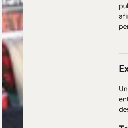
pu
af
pe
Ex
U
en
de