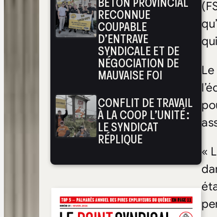
BÉTON PROVINCIAL
(F
RECONNUE
qu
COUPABLE
D’ENTRAVE
qu
SYNDICALE ET DE
NÉGOCIATION DE
Le
MAUVAISE FOI
l’é
CONFLIT DE TRAVAIL
po
À LA COOP L’UNITÉ :
as
LE SYNDICAT
RÉPLIQUE
« 
dan
ét
per