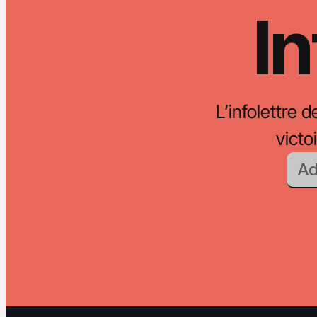
In
L’infolettre d
vict