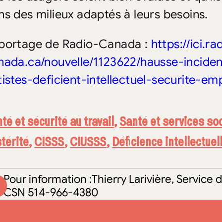
ns des milieux adaptés à leurs besoins.
portage de Radio-Canada :
https://ici.ra
nada.ca/nouvelle/1123622/hausse-inciden
tistes-deficient-intellectuel-securite-em
té et sécurité au travail
,
Santé et services so
térité
,
CISSS
,
CIUSSS
,
Déficience intellectuel
Pour information :Thierry Larivière, Servic
CSN 514-966-4380