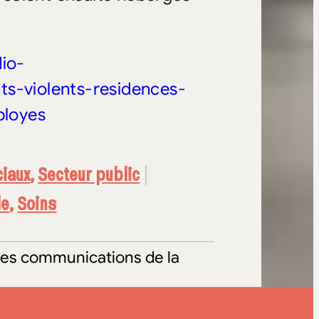
dio-
ts-violents-residences-
ployes
ciaux
,
Secteur public
le
,
Soins
e des communications de la