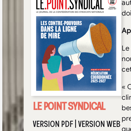
au
do
Ap
Le
no
ce
« 
cl
LE POINT SYNDICAL
be
pr
VERSION PDF
|
VERSION WEB
qu