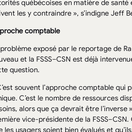
torités québécoises en matière de santé e
ivent les y contraindre », s’indigne Jeff B
proche comptable
 problème exposé par le reportage de Ra
uveau et la FSSS–CSN est déjà intervenue 
tte question.
C’est souvent l’approche comptable qui p
inique. C’est le nombre de ressources disp
soins, alors que ça devrait être l’inverse 
emière vice-présidente de la FSSS–CSN. C
e les usagers soient bien évalués et qu’il