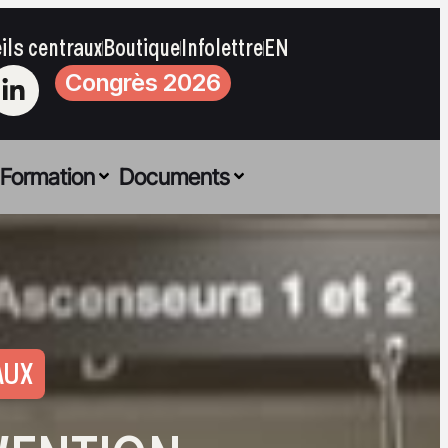
ils centraux
Boutique
Infolettre
EN
Congrès 2026
Formation
Documents
AUX