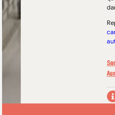
da
Re
ca
au
San
Aus