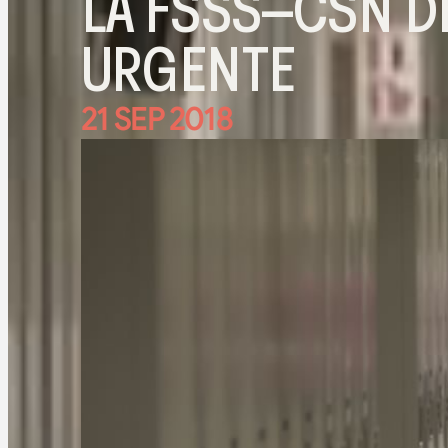
LA FSSS–CSN D
URGENTE
21 SEP 2018