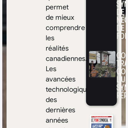
SYN
permet
DE
de mieux
NÉ
DE 
comprendre
FOI
les
réalités
CON
canadiennes.
TRA
Les
CO
L’UN
avancées
SYN
technologiques
RÉP
des
dernières
années