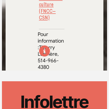
culture
(FNCC–
CSN)
Pour
information
:Thierry
Larivière,
514-966-
4380
Infolettre