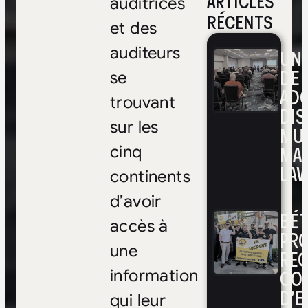
ARTICLES
auditrices
RÉCENTS
et des
auditeurs
UNE
DE 
se
ADO
trouvant
DIS
sur les
MUL
MA
cinq
LAV
continents
d’avoir
BÉ
accès à
PRO
une
RE
CO
information
D’E
qui leur