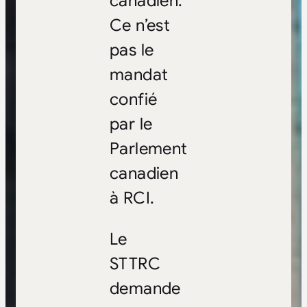
canadien.
Ce n’est
pas le
mandat
confié
par le
Parlement
canadien
à RCI.
Le
STTRC
demande