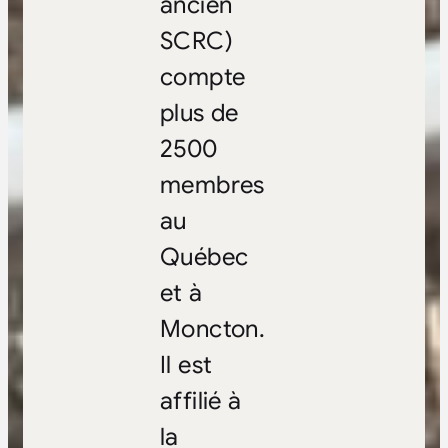
ancien
SCRC)
compte
plus de
2500
membres
au
Québec
et à
Moncton.
Il est
affilié à
la