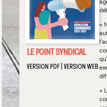
ag
dé
« 
au
l’
LE POINT SYNDICAL
co
qu
VERSION PDF
|
VERSION WEB
ex
dif
« 
co