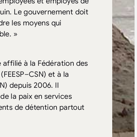
s employées et employés de
guin. Le gouvernement doit
dre les moyens qui
ble. »
filié à la Fédération des
 (FEESP–CSN) et à la
) depuis 2006. Il
de la paix en services
ents de détention partout