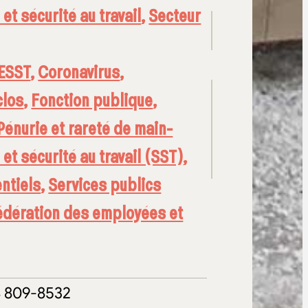
et sécurité au travail
,
Secteur
ESST
,
Coronavirus
,
clos
,
Fonction publique
,
Pénurie et rareté de main-
 et sécurité au travail (SST)
,
ntiels
,
Services publics
édération des employées et
4 809-8532