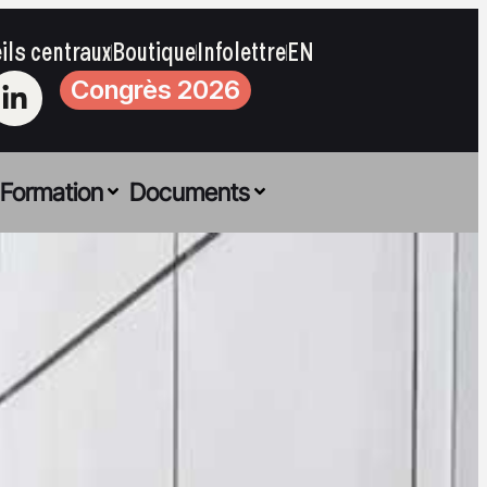
ils centraux
Boutique
Infolettre
EN
Congrès 2026
Formation
Documents