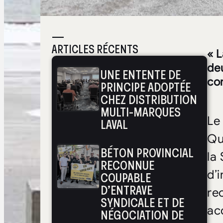
—
ARTICLES RÉCENTS
« 
de
UNE ENTENTE DE
con
PRINCIPE ADOPTÉE
CHEZ DISTRIBUTION
MULTI-MARQUES
Le
LAVAL
Qu
BÉTON PROVINCIAL
la
RECONNUE
d’
COUPABLE
D’ENTRAVE
re
SYNDICALE ET DE
ac
NÉGOCIATION DE