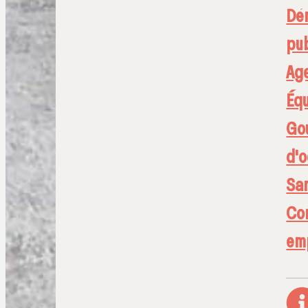
Dé
pub
Age
Équ
Go
d'o
Sa
Con
em