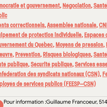
mocratie et gouvernement
,
Négociation
,
Santé 
lic
nts correctionnels
,
Assemblée nationale
,
CN
ipement de protection individuelle
,
Espaces 
uvernement du Québec
,
Moyens de pression
,
euvre
,
Prévention
,
Risques biologiques
,
Santé
nté publique
,
Sécurité publique
,
Services esse
fédération des syndicats nationaux (CSN)
,
F
ployés de services publics (FEESP–CSN)
Pour information :Guillaume Francoeur, 51