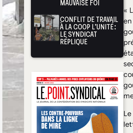
MAUVAISE FOI
« 
CONFLIT DE TRAVAIL
en
À LA COOP L’UNITÉ :
go
LE SYNDICAT
RÉPLIQUE
pr
ét
se
co
go
me
Le
le