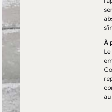
ra
se
ab
s’
À 
Le
em
Co
re
co
au