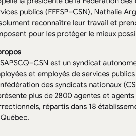
ppelle la présidente de la Fédération de
rvices publics (FEESP–CSN), Nathalie Ar
solument reconnaître leur travail et pren
imposent pour les protéger le mieux possi
propos
 SAPSCQ–CSN est un syndicat autonome af
ployées et employés de services publics
nfédération des syndicats nationaux (CSN
présente plus de 2800 agentes et agents 
rrectionnels, répartis dans 18 établissem
 Québec.