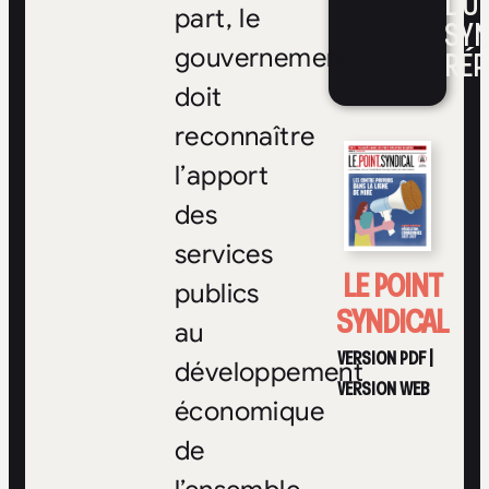
L’UN
part, le
SYN
RÉP
gouvernement
doit
reconnaître
l’apport
des
services
LE POINT
publics
SYNDICAL
au
VERSION PDF
|
développement
VERSION WEB
économique
de