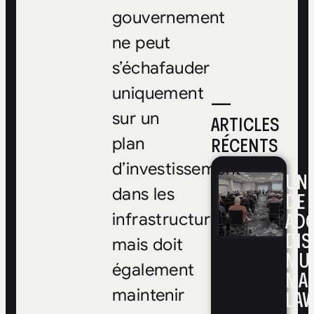
gouvernement
ne peut
s’échafauder
uniquement
—
sur un
ARTICLES
RÉCENTS
plan
d’investissement
UNE
dans les
DE 
ADO
infrastructures,
DIS
mais doit
MUL
également
MA
maintenir
LAV