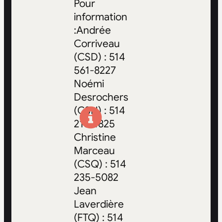
Pour
information
:Andrée
Corriveau
(CSD) : 514
561-8227
Noémi
Desrochers
(CSN) : 514
216-1825
Christine
Marceau
(CSQ) : 514
235-5082
Jean
Laverdière
(FTQ) : 514