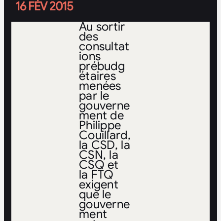
16 FÉV 2015
Au sortir
des
consultat
ions
prébudg
étaires
menées
par le
gouverne
ment de
Philippe
Couillard,
la CSD, la
CSN, la
CSQ et
la FTQ
exigent
que le
gouverne
ment