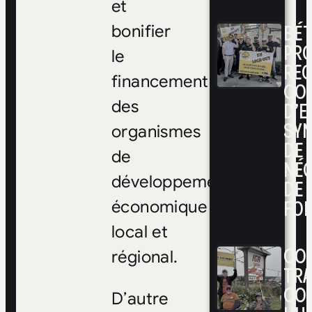
et
BÉ
bonifier
PRO
le
RE
financement
CO
D’E
des
SYN
organismes
DE
de
NÉ
développement
DE 
FOI
économique
local et
CON
régional.
TRA
CO
D’autre