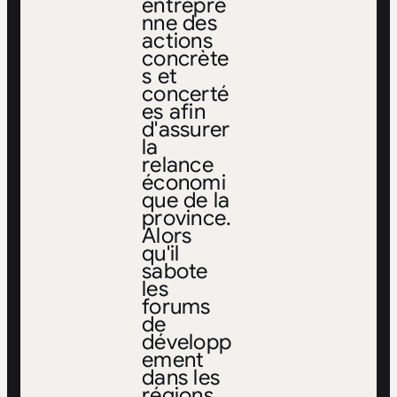
entrepre
nne des
actions
concrète
s et
concerté
es afin
d'assurer
la
relance
économi
que de la
province.
Alors
qu'il
sabote
les
forums
de
développ
ement
dans les
régions,