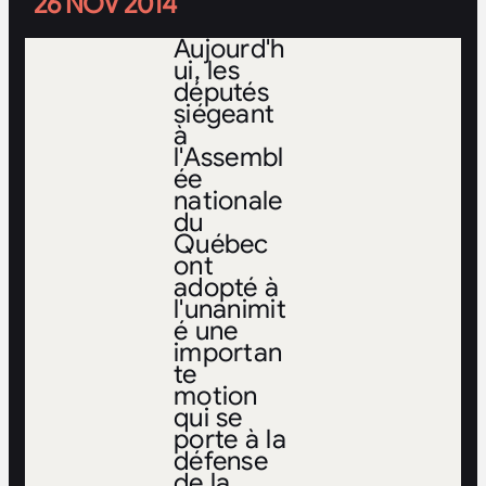
26 NOV 2014
Aujourd'h
ui, les
députés
siégeant
à
l'Assembl
ée
nationale
du
Québec
ont
adopté à
l'unanimit
é une
importan
te
motion
qui se
porte à la
défense
de la