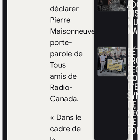
ADO
déclarer
DIS
MUL
Pierre
MAR
Maisonneuve,
porte-
BÉ
parole de
PRO
Tous
RE
CO
amis de
D’E
Radio-
SYN
Canada.
DE
NÉ
« Dans le
DE 
FOI
cadre de