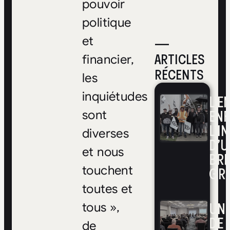
pouvoir
politique
—
et
ARTICLES
financier,
RÉCENTS
les
inquiétudes
L’E
ENF
sont
L’I
diverses
D’U
et nous
BRI
GR
touchent
toutes et
UNE
tous »,
DE 
de