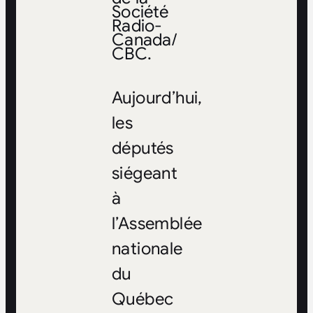
Société
Radio-
Canada/
CBC.
Aujourd’hui,
les
députés
siégeant
à
l’Assemblée
nationale
du
Québec