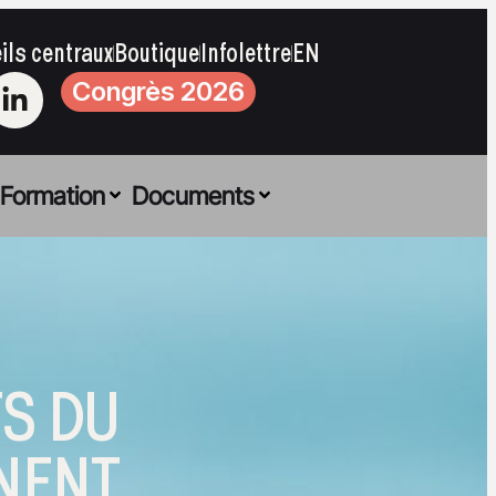
ils centraux
Boutique
Infolettre
EN
Congrès 2026
Formation
Documents
S DU
NNENT