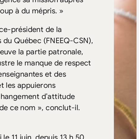
oup à du mépris. »
ice-président de la
nts du Québec (FNEEQ-CSN),
euve la partie patronale,
lustre le manque de respect
 enseignantes et des
et les appuierons
 changement d’attitude
de ce nom », conclut-il.
le 11 juin, depuis 13 h 50.