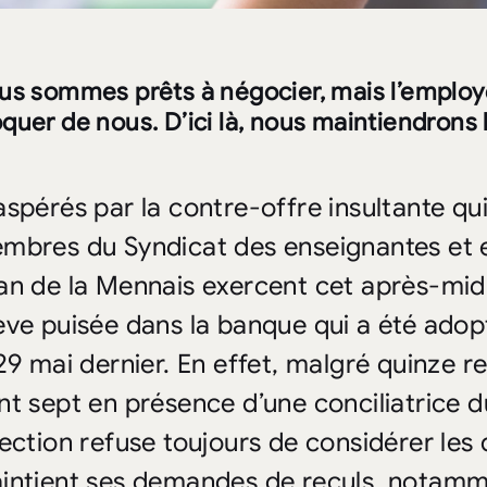
us sommes prêts à négocier, mais l’employe
uer de nous. D’ici là, nous maintiendrons 
spérés par la contre-offre insultante qui l
mbres du Syndicat des enseignantes et 
an de la Mennais exercent cet après-mid
ève puisée dans la banque qui a été ado
 29 mai dernier. En effet, malgré quinze 
nt sept en présence d’une conciliatrice du
rection refuse toujours de considérer le
intient ses demandes de reculs, notamm