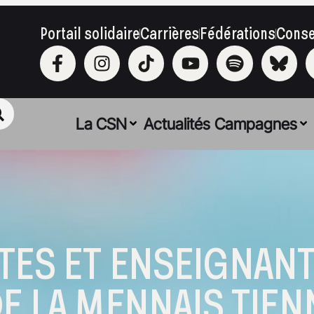
Portail solidaire
Carrières
Fédérations
Conse
La CSN
Actualités
Campagnes
TES ET ENSEIGNANT
DE LA MENNAIS TIE