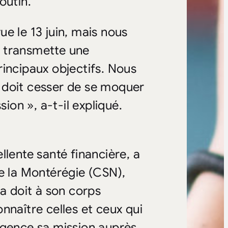
outin.
e le 13 juin, mais nous
s transmette une
rincipaux objectifs. Nous
 doit cesser de se moquer
sion », a-t-il expliqué.
llente santé financière, a
de la Montérégie (CSN),
la doit à son corps
nnaître celles et ceux qui
igence sa mission auprès