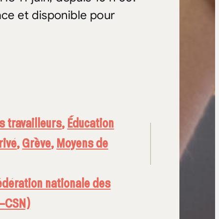
ace et disponible pour
s travailleurs
,
Éducation
rivé
,
Grève
,
Moyens de
édération nationale des
Q–CSN)