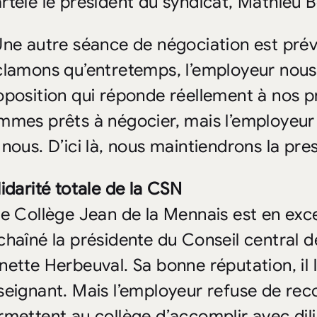
rtelé le président du syndicat, Mathieu B
Une autre séance de négociation est prévu
clamons qu’entretemps, l’employeur nou
oposition qui réponde réellement à nos p
mmes prêts à négocier, mais l’employeur
nous. D’ici là, nous maintiendrons la pres
lidarité totale de la CSN
Le Collège Jean de la Mennais est en exce
chaîné la présidente du Conseil central 
nette Herbeuval. Sa bonne réputation, il 
seignant. Mais l’employeur refuse de reco
rmettent au collège d’accomplir avec dil