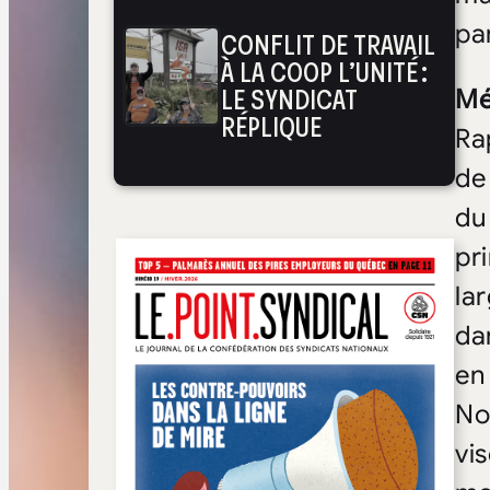
pa
CONFLIT DE TRAVAIL
À LA COOP L’UNITÉ :
LE SYNDICAT
Mé
RÉPLIQUE
Ra
de
du
pr
la
da
en
No
vi