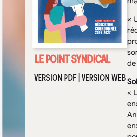
ma
« 
ré
pr
so
LE POINT SYNDICAL
de 
VERSION PDF
|
VERSION WEB
So
« 
en
An
en
pe