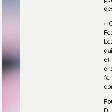
de
« 
Fé
Lé
qu
et
en
fe
co
Po
Du 