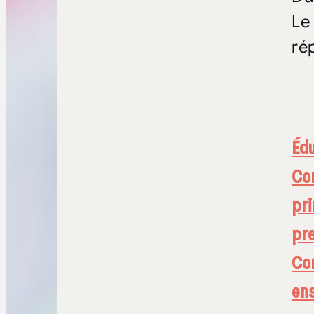
Le
ré
Éd
Con
pr
pr
Con
en