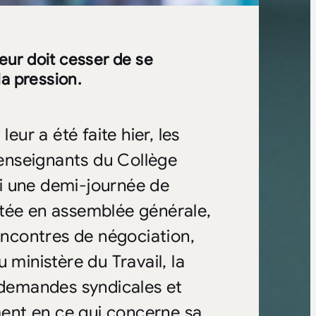
ur doit cesser de se
la pression.
eur a été faite hier, les
enseignants du Collège
i une demi-journée de
ptée en assemblée générale,
rencontres de négociation,
 ministère du Travail, la
s demandes syndicales et
ent en ce qui concerne sa