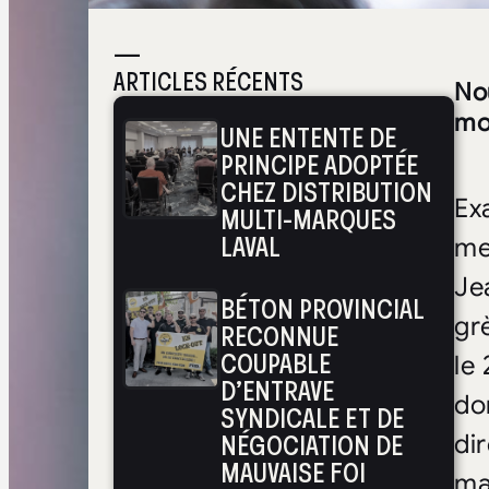
—
ARTICLES RÉCENTS
No
moq
UNE ENTENTE DE
PRINCIPE ADOPTÉE
CHEZ DISTRIBUTION
Exa
MULTI-MARQUES
LAVAL
me
Je
BÉTON PROVINCIAL
gr
RECONNUE
COUPABLE
le
D’ENTRAVE
do
SYNDICALE ET DE
NÉGOCIATION DE
di
MAUVAISE FOI
ma