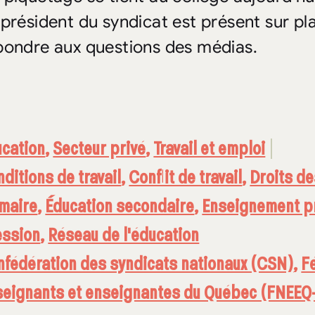
 président du syndicat est présent sur pl
pondre aux questions des médias.
ucation
,
Secteur privé
,
Travail et emploi
ditions de travail
,
Conflit de travail
,
Droits de
imaire
,
Éducation secondaire
,
Enseignement p
ession
,
Réseau de l'éducation
fédération des syndicats nationaux (CSN)
,
F
seignants et enseignantes du Québec (FNEE