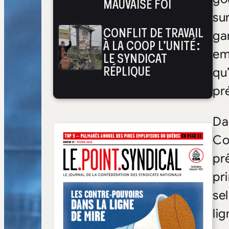
MAUVAISE FOI
su
CONFLIT DE TRAVAIL
ga
À LA COOP L’UNITÉ :
em
LE SYNDICAT
RÉPLIQUE
qu
pr
Da
Co
pr
pr
se
lig