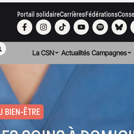
Portail solidaire
Carrières
Fédérations
Conse
La CSN
Actualités
Campagnes
U BIEN-ÊTRE