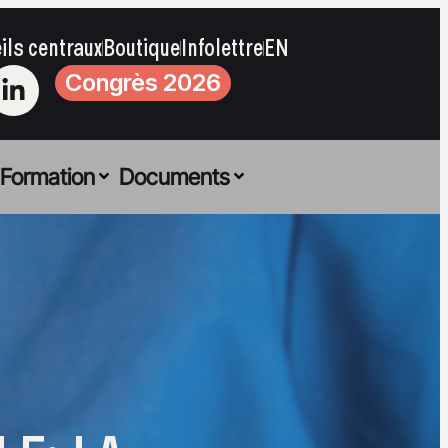
ils centraux
Boutique
Infolettre
EN
Congrès 2026
Formation
Documents