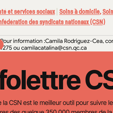
té et services sociaux
Soins à domicile
,
Soin
fédération des syndicats nationaux (CSN)
Pour information :Camila Rodriguez-Cea, con
1275 ou camilacatalina@csn.qc.ca
folettre 
e la CSN est le meilleur outil pour suivre le
oires des quelque 350 000 membres de la