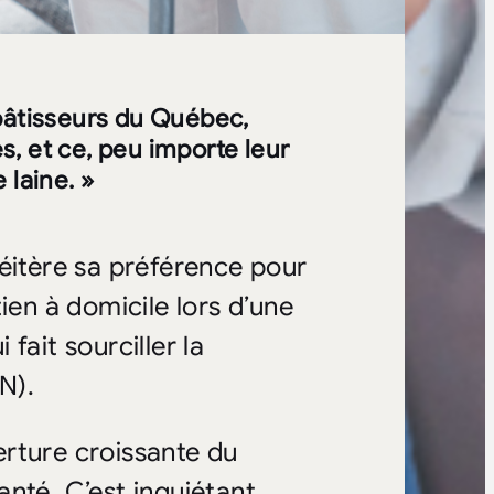
s bâtisseurs du Québec,
, et ce, peu importe leur
 laine. »
éitère sa préférence pour
ien à domicile lors d’une
fait sourciller la
N).
rture croissante du
nté. C’est inquiétant,