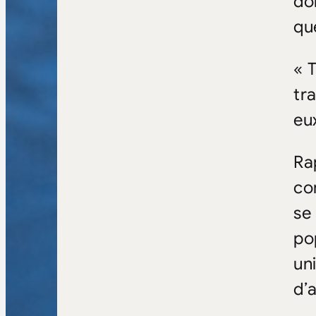
do
qu
« 
tr
eu
Ra
co
se
po
un
d’