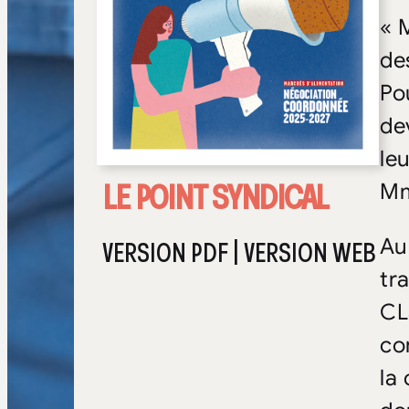
« 
de
Pou
de
le
LE POINT SYNDICAL
Mm
Au
VERSION PDF
|
VERSION WEB
tr
CL
co
la