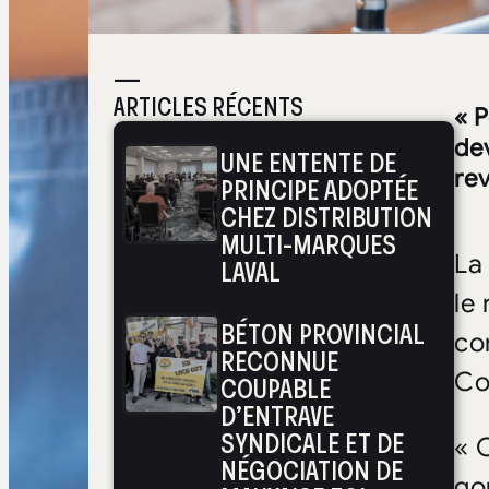
—
ARTICLES RÉCENTS
« P
de
UNE ENTENTE DE
rev
PRINCIPE ADOPTÉE
CHEZ DISTRIBUTION
MULTI-MARQUES
La
LAVAL
le
BÉTON PROVINCIAL
co
RECONNUE
Co
COUPABLE
D’ENTRAVE
SYNDICALE ET DE
« 
NÉGOCIATION DE
go