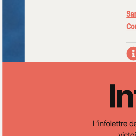
San
Con
In
L’infolettre d
vict