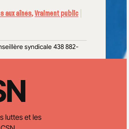
s aux aînés
,
Vraiment public
seillère syndicale 438 882-
CSN
s luttes et les
 CSN.