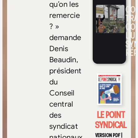
qu’on les
CON
remercie
TRA
CO
? »
L’UN
demande
SYN
Denis
RÉP
Beaudin,
président
du
Conseil
central
LE POINT
des
SYNDICAL
syndicat
VERSION PDF
|
nationaux