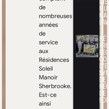
DIS
MUL
de
MA
nombreuses
LAV
années
de
BÉ
service
PRO
RE
aux
CO
Résidences
D’E
Soleil
SYN
Manoir
DE
NÉ
Sherbrooke.
DE 
Est-ce
FOI
ainsi