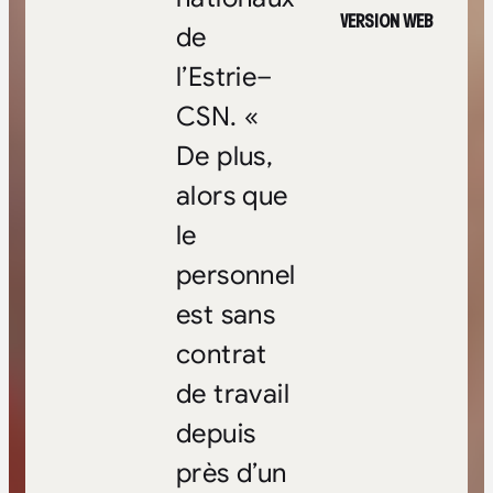
VERSION WEB
de
l’Estrie–
CSN. «
De plus,
alors que
le
personnel
est sans
contrat
de travail
depuis
près d’un