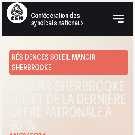
Confédération des
syndicats nationaux
RÉSIDENCES SOLEIL MANOIR
SHERBROOKE
MANOIR SHERBROOKE
: REJET DE LA DERNIÈRE
OFFRE PATRONALE À
98 %