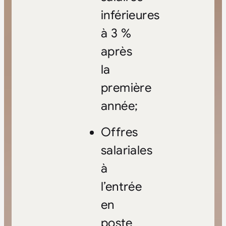
inférieures
à 3 %
après
la
première
année;
Offres
salariales
à
l’entrée
en
poste