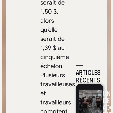
serait de
1,50 $,
alors
qu’elle
serait de
1,39 $ au
cinquième
—
échelon.
ARTICLES
Plusieurs
RÉCENTS
travailleuses
UNE
et
DE 
travailleurs
ADO
comptent