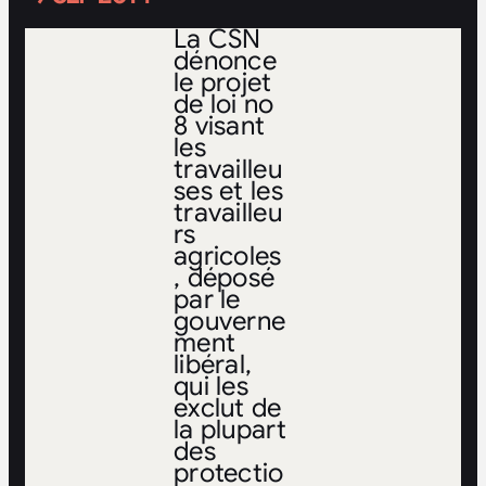
La CSN
dénonce
le projet
de loi no
8 visant
les
travailleu
ses et les
travailleu
rs
agricoles
, déposé
par le
gouverne
ment
libéral,
qui les
exclut de
la plupart
des
protectio