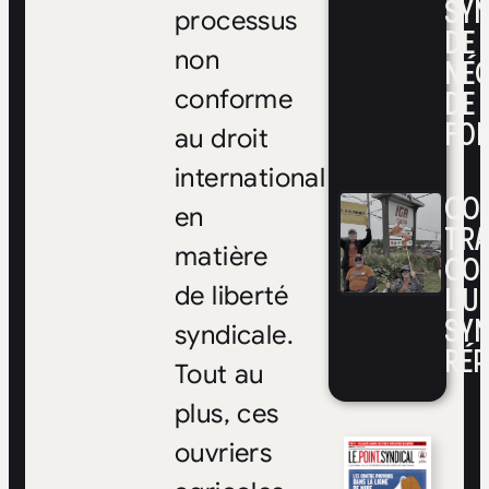
SYN
processus
DE
non
NÉ
DE 
conforme
FOI
au droit
international
CON
en
TRA
matière
CO
L’UN
de liberté
SYN
syndicale.
RÉP
Tout au
plus, ces
ouvriers