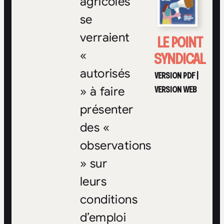
agricoles
se
verraient
LE POINT
SYNDICAL
«
autorisés
VERSION PDF
|
VERSION WEB
» à faire
présenter
des «
observations
» sur
leurs
conditions
d’emploi