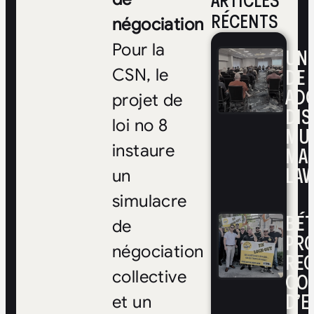
ARTICLES
RÉCENTS
négociation
Pour la
UNE
DE 
CSN, le
ADO
projet de
DIS
loi no 8
MUL
instaure
MA
LAV
un
simulacre
BÉ
de
PRO
négociation
RE
collective
CO
D’E
et un