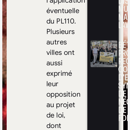
DIS
l’application
MUL
éventuelle
MA
du PL110.
LAV
Plusieurs
autres
BÉ
PRO
villes ont
RE
aussi
CO
exprimé
D’E
SYN
leur
DE
opposition
NÉ
au projet
DE 
de loi,
FOI
dont