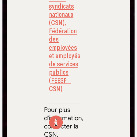
syndicats
nationaux
(CSN)
,
Fédération
des
employées
et employés
de services
publics
(FEESP–
CSN)
Pour plus
d'information,
contacter la
CSN.