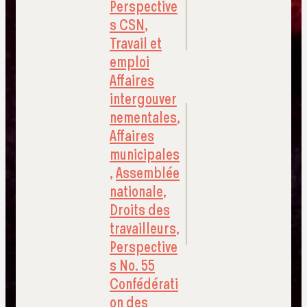
Perspective
s CSN
,
Travail et
emploi
Affaires
intergouver
nementales
,
Affaires
municipales
,
Assemblée
nationale
,
Droits des
travailleurs
,
Perspective
s No. 55
Confédérati
on des