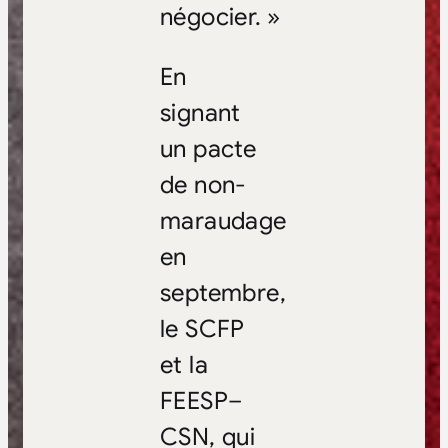
négocier. »
En
signant
un pacte
de non-
maraudage
en
septembre,
le SCFP
et la
FEESP–
CSN, qui