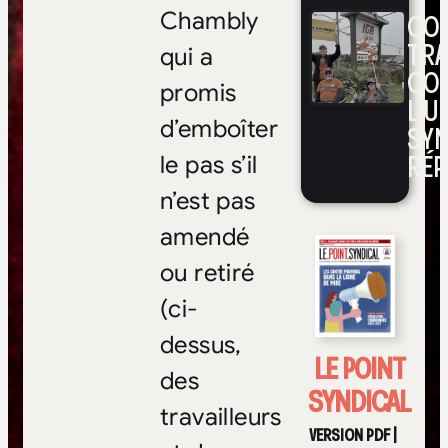
CON
Chambly
TRA
qui a
CO
promis
L’UN
d’emboîter
SYN
RÉP
le pas s’il
n’est pas
amendé
ou retiré
(ci-
dessus,
LE POINT
des
SYNDICAL
travailleurs
VERSION PDF
|