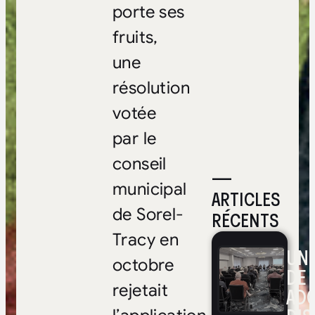
porte ses
fruits,
une
résolution
votée
par le
conseil
—
municipal
ARTICLES
de Sorel-
RÉCENTS
Tracy en
UNE
octobre
DE 
rejetait
ADO