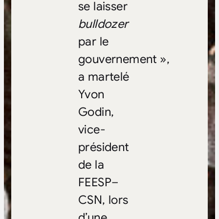
se laisser
bulldozer
par le
gouvernement »,
a martelé
Yvon
Godin,
vice-
président
de la
FEESP–
CSN, lors
d’une