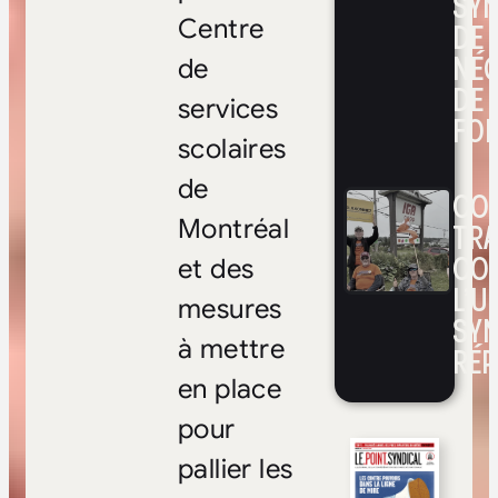
SYN
Centre
DE
NÉ
de
DE 
services
FOI
scolaires
de
CON
Montréal
TRA
CO
et des
L’UN
mesures
SYN
à mettre
RÉP
en place
pour
pallier les