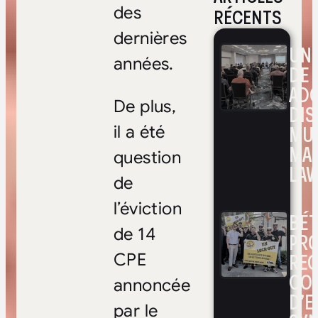
des
RÉCENTS
dernières
UNE
années.
DE 
ADO
De plus,
DIS
MUL
il a été
MA
question
LAV
de
l’éviction
BÉ
de 14
PRO
RE
CPE
CO
annoncée
D’E
par le