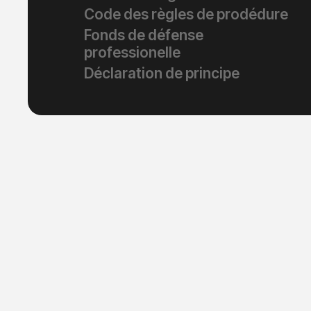
Code des règles de prodédure
Fonds de défense
professionelle
Déclaration de principe