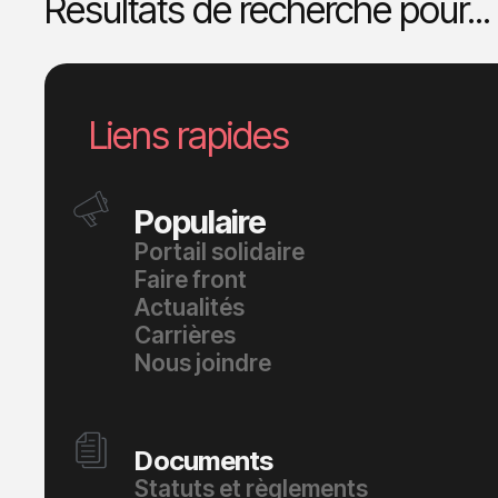
Résultats de recherche pour...
Liens rapides
Populaire
Portail solidaire
Faire front
Actualités
Carrières
Nous joindre
Documents
Statuts et règlements