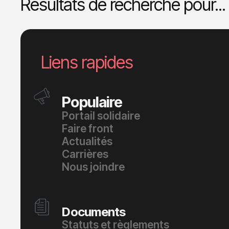
Résultats de recherche pour...
Liens rapides
Populaire
Portail solidaire
Faire front
Actualités
Carrières
Nous joindre
Documents
Statuts et règlements