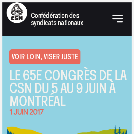
Confédération des
syndicats nationaux
VOIR LOIN, VISER JUSTE
LE 65E CONGRÈS DE LA
CSN DU 5 AU 9 JUIN À
MONTRÉAL
1 JUIN 2017