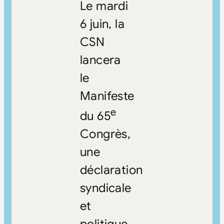
Le mardi
6 juin, la
CSN
lancera
le
Manifeste
e
du 65
Congrès,
une
déclaration
syndicale
et
politique