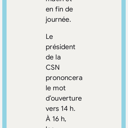
en fin de
journée.
Le
président
de la
CSN
prononcera
le mot
d’ouverture
vers 14 h.
À 16 h,