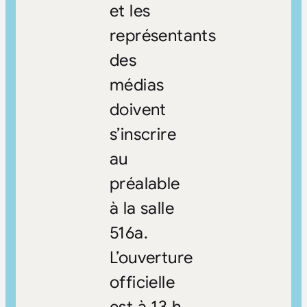
et les
représentants
des
médias
doivent
s’inscrire
au
préalable
à la salle
516a.
L’ouverture
officielle
est à 13 h