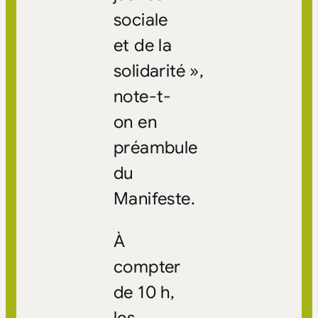
sociale
et de la
solidarité »,
note-t-
on en
préambule
du
Manifeste.
À
compter
de 10 h,
les