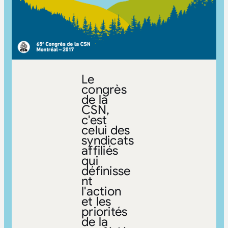
Le
congrès
de la
CSN,
c'est
celui des
syndicats
affiliés
qui
définisse
nt
l'action
et les
priorités
de la