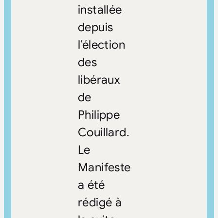
installée
depuis
l’élection
des
libéraux
de
Philippe
Couillard.
Le
Manifeste
a été
rédigé à