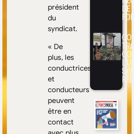
NÉ
DE 
président
FOI
du
syndicat.
CON
TRA
« De
CO
plus, les
L’UN
conductrices
SYN
RÉP
et
conducteurs
peuvent
être en
contact
avec plus