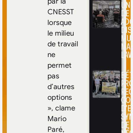
par la
UNE
DE 
CNESST
ADO
lorsque
DIS
le milieu
MUL
de travail
MA
LAV
ne
permet
BÉ
pas
PRO
d’autres
RE
options
CO
D’E
», clame
SYN
Mario
DE
Paré,