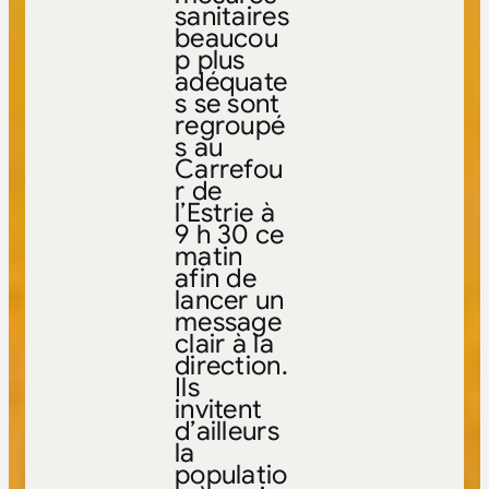
sanitaires
beaucou
p plus
adéquate
s se sont
regroupé
s au
Carrefou
r de
l’Estrie à
9 h 30 ce
matin
afin de
lancer un
message
clair à la
direction.
Ils
invitent
d’ailleurs
la
populatio