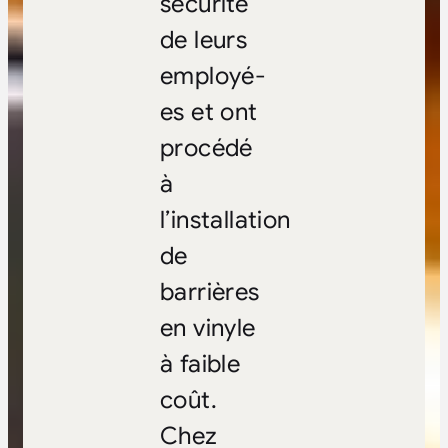
sécurité
de leurs
employé-
es et ont
procédé
à
l’installation
de
barrières
en vinyle
à faible
coût.
Chez