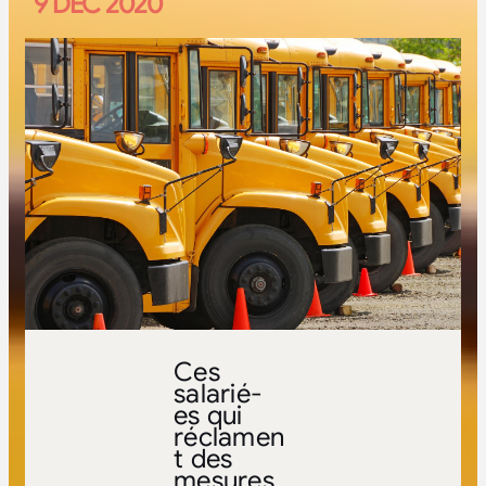
9 DÉC 2020
Ces
salarié-
es qui
réclamen
t des
mesures