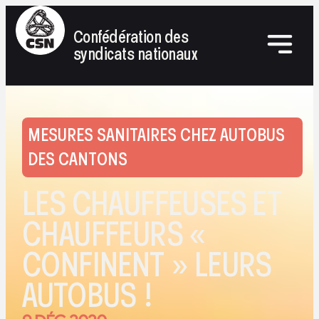
Confédération des
syndicats nationaux
MESURES SANITAIRES CHEZ AUTOBUS
DES CANTONS
LES CHAUFFEUSES ET
CHAUFFEURS «
CONFINENT » LEURS
AUTOBUS !