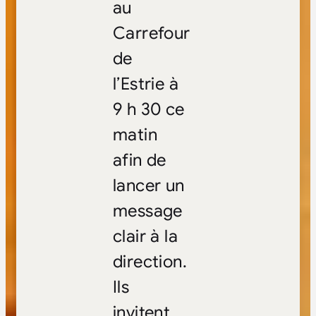
au
Carrefour
de
l’Estrie à
9 h 30 ce
matin
afin de
lancer un
message
clair à la
direction.
Ils
invitent