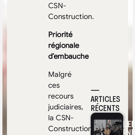
CSN-
Construction.
Priorité
régionale
d’embauche
Malgré
ces
—
recours
ARTICLES
RÉCENTS
judiciaires,
la CSN-
L’E
Construction
ENF