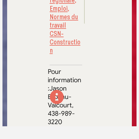
régionale
,
Emploi
,
Normes du
travail
CSN-
Constructio
n
Pour
information
:Jason
Brochu-
Valcourt,
438-989-
3220