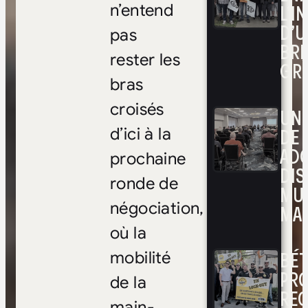
L’I
n’entend
D’U
pas
BRI
rester les
GR
bras
croisés
UNE
DE 
d’ici à la
ADO
prochaine
DIS
ronde de
MUL
négociation,
MAR
où la
BÉ
mobilité
PRO
de la
RE
main-