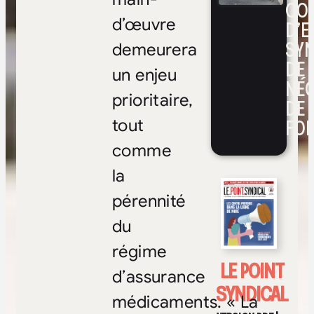
CO
d’œuvre
D’E
SYN
demeurera
DE
un enjeu
NÉ
prioritaire,
DE 
FOI
tout
comme
la
pérennité
du
régime
LE POINT
d’assurance
SYNDICAL
médicaments. « La