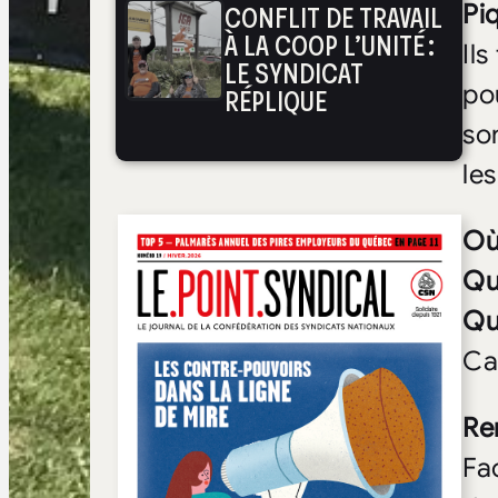
CONFLIT DE TRAVAIL
Pi
À LA COOP L’UNITÉ :
Il
LE SYNDICAT
po
RÉPLIQUE
so
le
O
Qu
Qu
Ca
Re
Fac