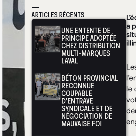
—
ARTICLES RÉCENTS
L’é
a p
UNE ENTENTE DE
sit
PRINCIPE ADOPTÉE
il
CHEZ DISTRIBUTION
MULTI-MARQUES
LAVAL
Le
BÉTON PROVINCIAL
l’e
RECONNUE
le
COUPABLE
D’ENTRAVE
vo
SYNDICALE ET DE
dé
NÉGOCIATION DE
en
MAUVAISE FOI