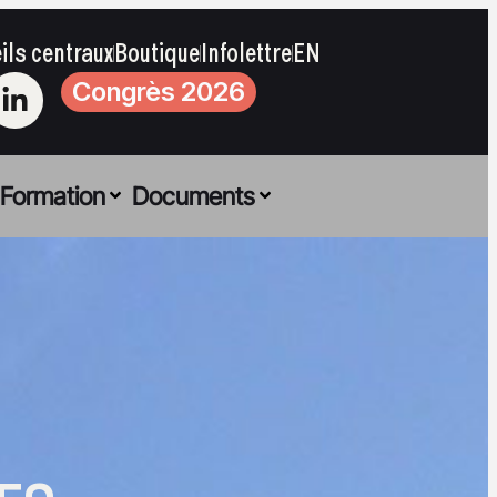
ils centraux
Boutique
Infolettre
EN
Congrès 2026
Formation
Documents