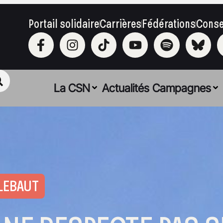
Portail solidaire
Carrières
Fédérations
Conse
La CSN
Actualités
Campagnes
LEBAUT