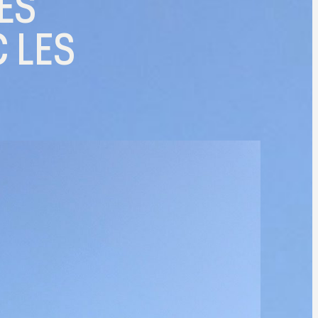
ES
C LES