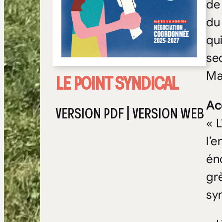
de
du
qu
se
Ma
LE POINT SYNDICAL
Ac
VERSION PDF
|
VERSION WEB
« 
l’
éno
gr
sy