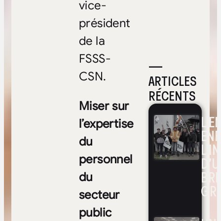
vice-
président
de la
FSSS-
—
CSN.
ARTICLES
RÉCENTS
Miser sur
L’E
l’expertise
ENF
du
L’I
personnel
D’U
BRI
du
GR
secteur
public