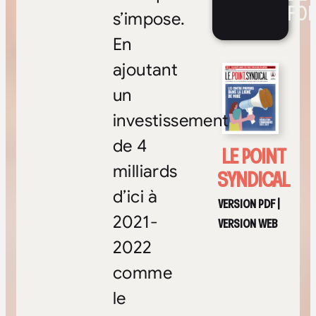
FOI
s’impose.
En
ajoutant
un
investissement
de 4
LE POINT
milliards
SYNDICAL
d’ici à
VERSION PDF
|
2021-
VERSION WEB
2022
comme
le