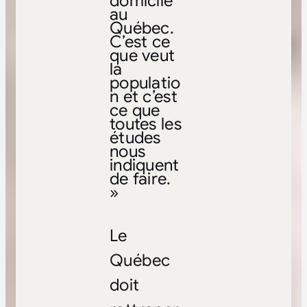
domicile
au
Québec.
C’est ce
que veut
la
populatio
n et c’est
ce que
toutes les
études
nous
indiquent
de faire.
»
Le
Québec
doit