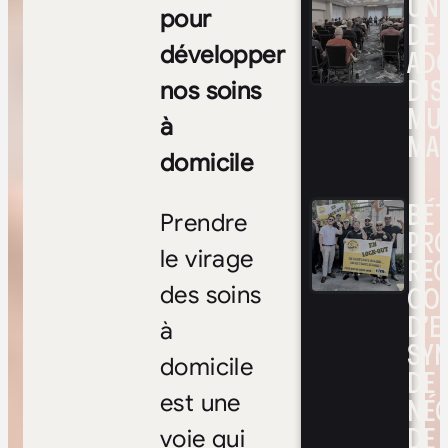
UNE
pour
DE 
développer
ADO
DIS
nos soins
MUL
à
MAR
domicile
BÉ
Prendre
PRO
le virage
RE
CO
des soins
D’E
à
SYN
domicile
DE
est une
NÉ
DE 
voie qui