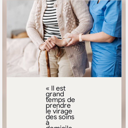
« Il est
grand
temps de
prendre
le virage
des soins
à