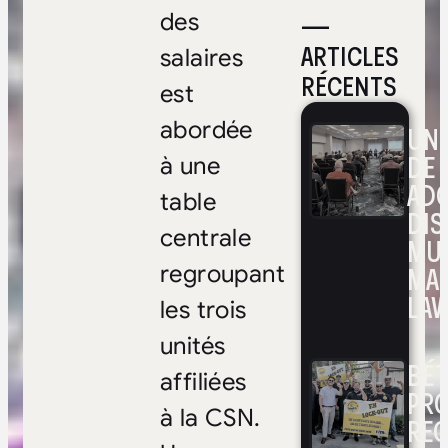
—
des
ARTICLES
salaires
RÉCENTS
est
abordée
UNE
DE 
à une
ADO
table
DIS
centrale
MUL
MA
regroupant
LAV
les trois
unités
BÉ
affiliées
PRO
à la CSN.
RE