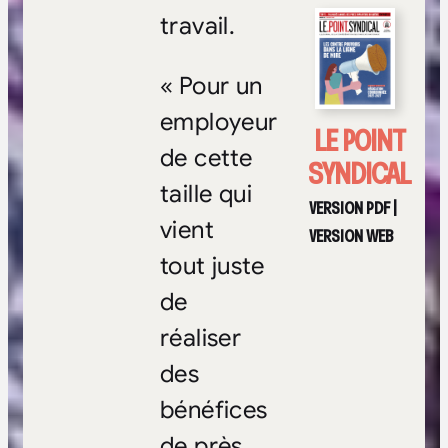
travail.
« Pour un
employeur
LE POINT
de cette
SYNDICAL
taille qui
VERSION PDF
|
vient
VERSION WEB
tout juste
de
réaliser
des
bénéfices
de près