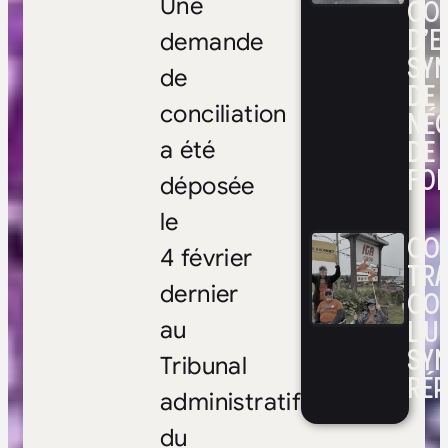
CO
Une
D’E
demande
SYN
de
DE
conciliation
NÉ
DE 
a été
FOI
déposée
le
CON
4 février
TRA
dernier
CO
L’UN
au
SYN
Tribunal
RÉP
administratif
du