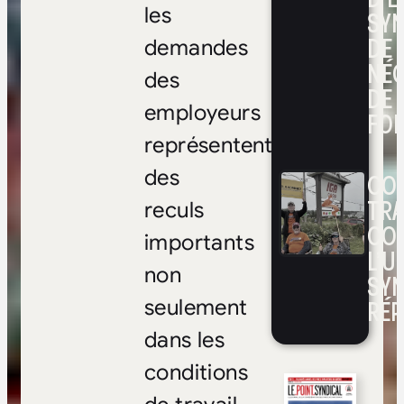
les
SYN
DE
demandes
NÉ
des
DE 
employeurs
FOI
représentent
des
CON
TRA
reculs
CO
importants
L’UN
non
SYN
RÉP
seulement
dans les
conditions