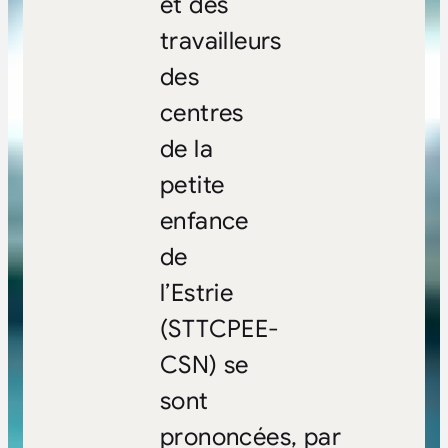
et des
travailleurs
des
centres
de la
petite
enfance
de
l’Estrie
(STTCPEE-
CSN) se
sont
prononcées,
par