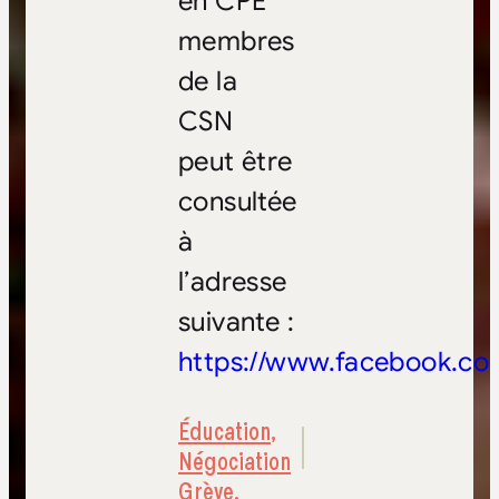
en CPE
membres
de la
CSN
peut être
consultée
à
l’adresse
suivante :
https://www.facebook.co
Éducation
,
Négociation
Grève
,