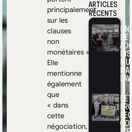
ARTICLES
principalement
RÉCENTS
sur les
UNE
clauses
DE 
non
ADO
DIS
monétaires ».
MUL
Elle
MA
mentionne
LAV
également
que
BÉ
PRO
« dans
RE
cette
CO
négociation,
D’E