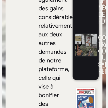
DE
NÉ
des gains
DE 
considérables
FOI
relativement
aux deux
CON
TRA
autres
CO
demandes
L’UN
de notre
SYN
plateforme,
RÉP
celle qui
vise à
bonifier
des