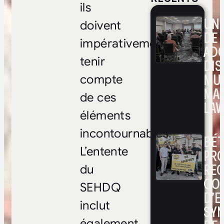
ils
UNE
doivent
DE 
impérativement
ADO
tenir
DIS
MUL
compte
MA
de ces
LAV
éléments
incontournables.
BÉ
L’entente
PRO
RE
du
CO
SEHDQ
D’E
inclut
SYN
également