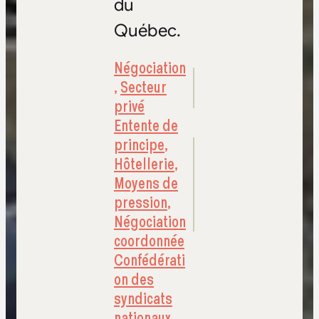
du
Québec.
Négociation
,
Secteur
privé
Entente de
principe
,
Hôtellerie
,
Moyens de
pression
,
Négociation
coordonnée
Confédérati
on des
syndicats
nationaux