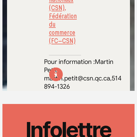
(CSN)
,
Fédération
du
commerce
(FC–CSN)
Pour information :Martin
Petit,
martin.petit@csn.qc.ca,514
894-1326
Infolettre