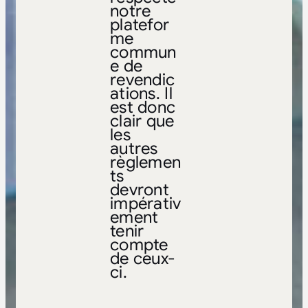
notre
platefor
me
commun
e de
revendic
ations. Il
est donc
clair que
les
autres
règlemen
ts
devront
impérativ
ement
tenir
compte
de ceux-
ci.