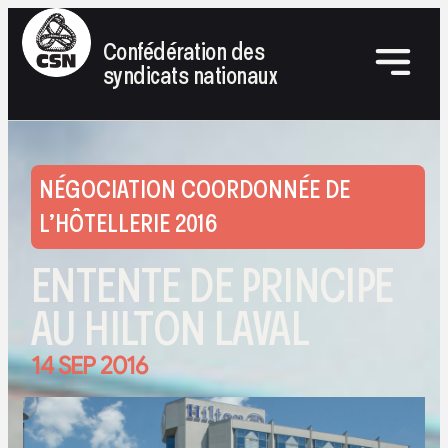
Confédération des
syndicats nationaux
NÉGOCIATION COORDONNÉE DE
L’HÔTELLERIE 2016
ENTENTE DE PRINCIPE
AU HILTON LAVAL
14 SEP 2016