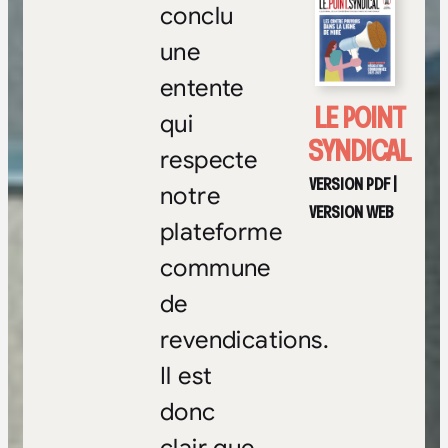
conclu
une
entente
LE POINT
qui
SYNDICAL
respecte
VERSION PDF
|
notre
VERSION WEB
plateforme
commune
de
revendications.
Il est
donc
clair que