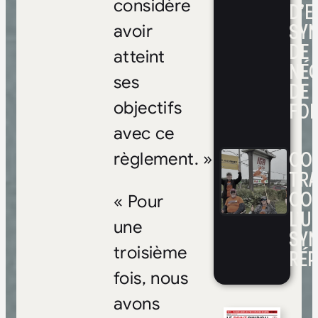
considère
D’E
SYN
avoir
DE
atteint
NÉ
ses
DE 
FOI
objectifs
avec ce
CON
règlement. »
TRA
CO
« Pour
L’UN
une
SYN
troisième
RÉP
fois, nous
avons