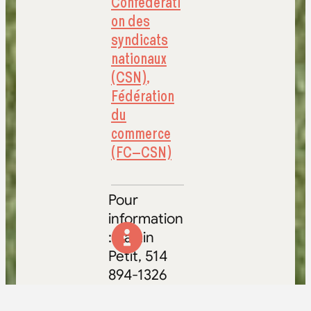
Confédérati
on des
syndicats
nationaux
(CSN)
,
Fédération
du
commerce
(FC–CSN)
Pour
information
:Martin
Petit, 514
894-1326