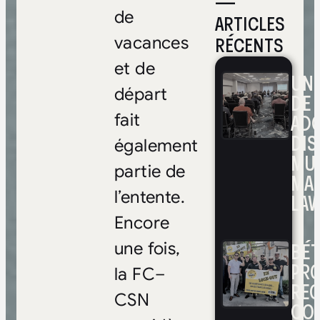
—
de
ARTICLES
RÉCENTS
vacances
et de
UNE
départ
DE 
ADO
fait
DIS
également
MUL
partie de
MA
l’entente.
LAV
Encore
BÉ
une fois,
PRO
la FC–
RE
CSN
CO