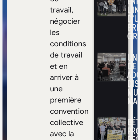
ENF
L’I
travail,
D’U
négocier
BRI
les
GR
conditions
de travail
UNE
DE 
et en
ADO
arriver à
DIS
une
MUL
MAR
première
convention
BÉ
collective
PRO
avec la
RE