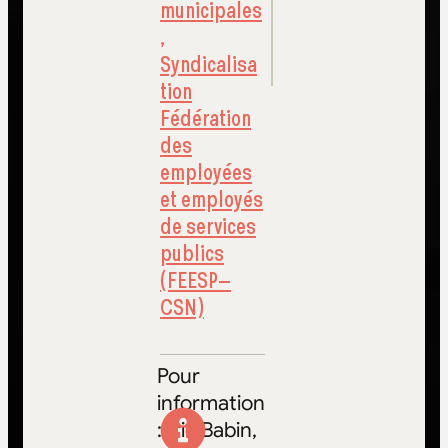
municipales
,
Syndicalisa
tion
Fédération
des
employées
et employés
de services
publics
(FEESP–
CSN)
Pour
information
:Eric Babin,