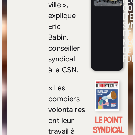
ville »,
CO
D’E
explique
SYN
Eric
DE
Babin,
NÉ
conseiller
DE 
FOI
syndical
à la CSN.
« Les
pompiers
volontaires
LE POINT
ont leur
SYNDICAL
travail à