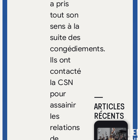
a pris
tout son
sens à la
suite des
congédiements.
Ils ont
contacté
la CSN
pour
—
ARTICLES
assainir
RÉCENTS
les
relations
L’E
de