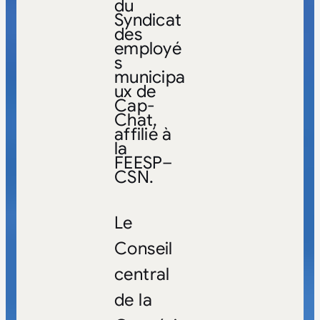
du
Syndicat
des
employé
s
municipa
ux de
Cap-
Chat,
affilié à
la
FEESP–
CSN.
Le
Conseil
central
de la