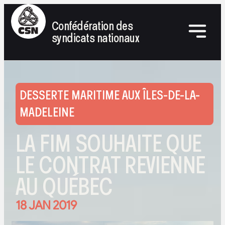
Confédération des
syndicats nationaux
DESSERTE MARITIME AUX ÎLES-DE-LA-
MADELEINE
LA FIM SOUHAITE QUE
LE CONTRAT REVIENNE
AU QUÉBEC
18 JAN 2019