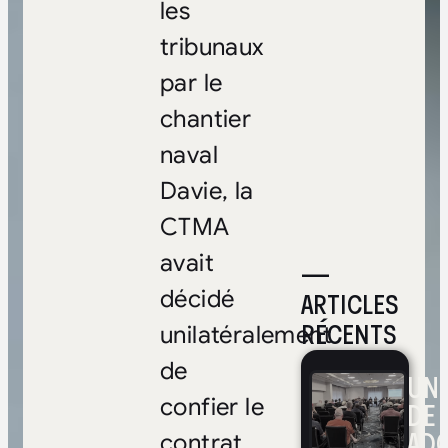
les
tribunaux
par le
chantier
naval
Davie, la
CTMA
avait
—
décidé
ARTICLES
RÉCENTS
unilatéralement
de
UNE
confier le
DE 
ADO
contrat