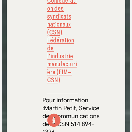
Confédérati
on des
syndicats
nationaux
(CSN)
,
Fédération
de
l'industrie
manufacturi
ère (FIM–
CSN)
Pour information
:Martin Petit, Service
des communications
de la CSN 514 894-
1326,