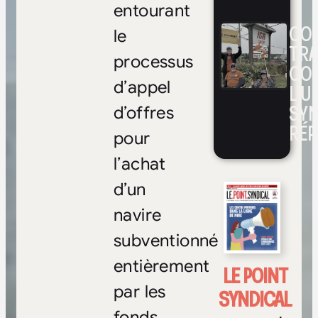
entourant
CON
le
TRA
processus
CO
d’appel
L’UN
SYN
d’offres
RÉP
pour
l’achat
d’un
navire
subventionné
entièrement
LE POINT
par les
SYNDICAL
fonds