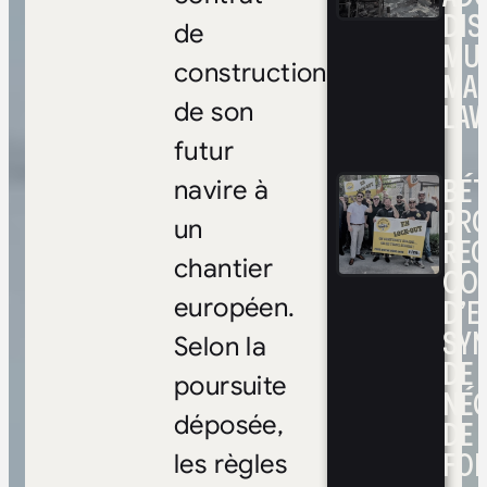
DIS
de
MUL
construction
MA
LAV
de son
futur
BÉ
navire à
PRO
un
RE
chantier
CO
D’E
européen.
SYN
Selon la
DE
poursuite
NÉ
déposée,
DE 
FOI
les règles