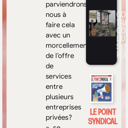
parviendrons-
CON
nous à
TRA
faire cela
CO
avec un
L’UN
SYN
morcellement
RÉP
de l’offre
de
services
entre
plusieurs
entreprises
LE POINT
privées?
SYNDICAL
», se