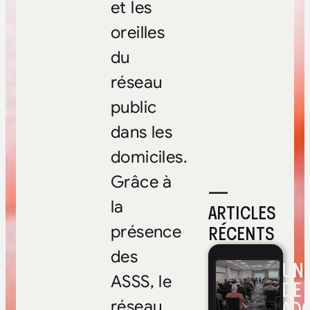
et les
oreilles
du
réseau
public
dans les
domiciles.
Grâce à
—
la
ARTICLES
RÉCENTS
présence
des
UNE
ASSS, le
DE 
ADO
réseau