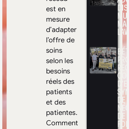
DIS
est en
MUL
mesure
MA
d’adapter
LAV
l’offre de
BÉ
soins
PRO
selon les
RE
besoins
CO
réels des
D’E
SYN
patients
DE
et des
NÉ
patientes.
DE 
FOI
Comment