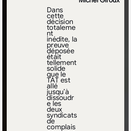
Michel Giroux
Dans
cette
décision
totaleme
nt
inédite, la
preuve
déposée
était
tellement
solide
que le
TAT est
allé
jusqu’à
dissoudr
e les
deux
syndicats
de
complais