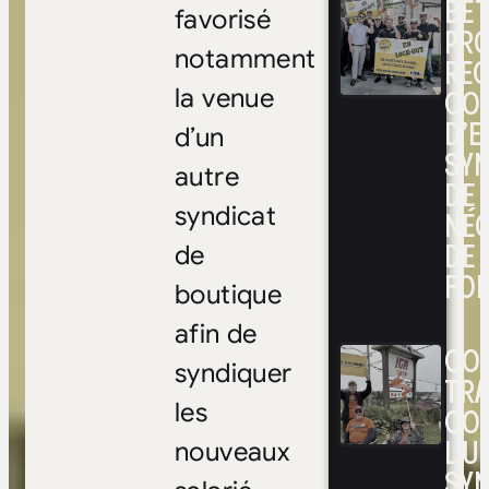
BÉ
favorisé
PRO
notamment
RE
CO
la venue
D’E
d’un
SYN
autre
DE
syndicat
NÉ
DE 
de
FOI
boutique
afin de
CON
syndiquer
TRA
les
CO
L’UN
nouveaux
SYN