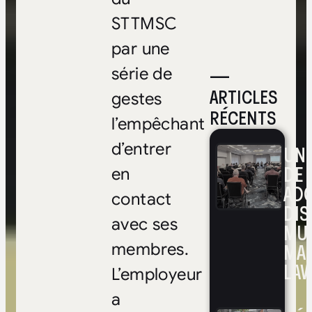
STTMSC
par une
—
série de
ARTICLES
gestes
RÉCENTS
l’empêchant
d’entrer
UNE
DE 
en
ADO
contact
DIS
avec ses
MUL
MA
membres.
LAV
L’employeur
a