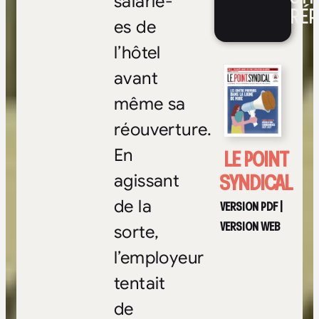
salarié-
RÉP
es de
l’hôtel
avant
même sa
réouverture.
LE POINT
En
SYNDICAL
agissant
de la
VERSION PDF
|
VERSION WEB
sorte,
l’employeur
tentait
de