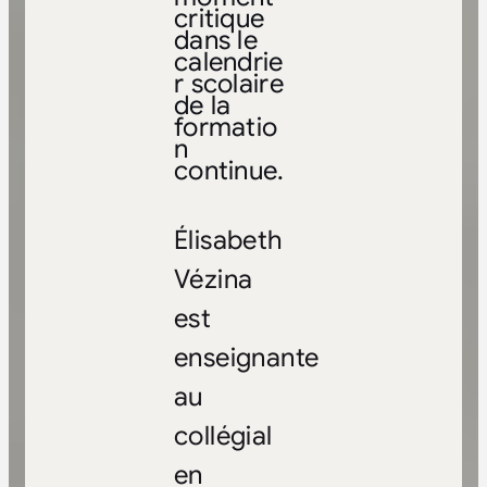
critique
dans le
calendrie
r scolaire
de la
formatio
n
continue.
Élisabeth
Vézina
est
enseignante
au
collégial
en