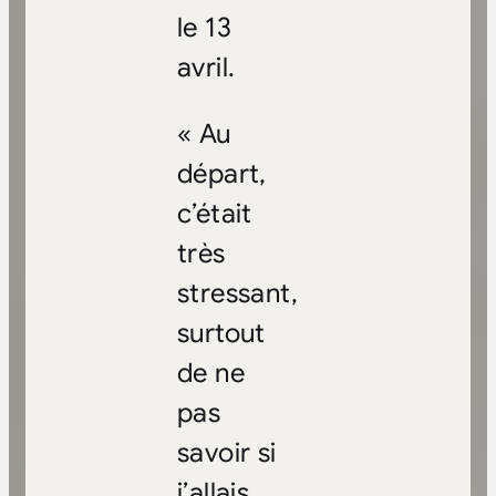
le 13
avril.
« Au
départ,
c’était
très
stressant,
surtout
de ne
pas
savoir si
j’allais