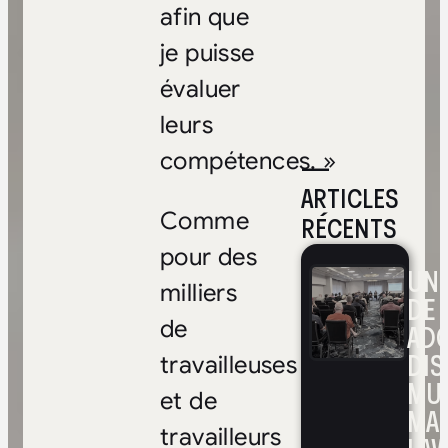
afin que
je puisse
évaluer
leurs
compétences. »
—
ARTICLES
Comme
RÉCENTS
pour des
UNE
milliers
DE 
de
ADO
DIS
travailleuses
MUL
et de
MA
travailleurs