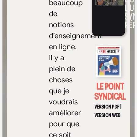
beaucoup
L’UN
de
SYN
RÉP
notions
d’enseignement
en ligne.
Il y a
plein de
choses
LE POINT
que je
SYNDICAL
voudrais
VERSION PDF
|
améliorer
VERSION WEB
pour que
ce soit