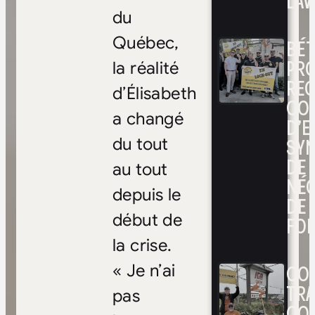
LAV
du
Québec,
BÉ
PRO
la réalité
RE
d’Élisabeth
CO
a changé
D’E
SYN
du tout
DE
au tout
NÉ
depuis le
DE 
début de
FOI
la crise.
CON
« Je n’ai
TRA
pas
CO